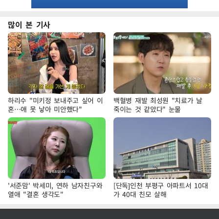
많이 본 기사
하리수 "미키정 보내주고 싶어 이
백혈병 재발 최성원 "치료가 날
혼…애 못 낳아 미안했다"
죽이는 것 같았다" 눈물
'서준맘' 박세미, 연하 남자친구와
[단독]인천 부평구 아파트서 10대
열애 "결혼 생각도"
가 40대 친모 살해