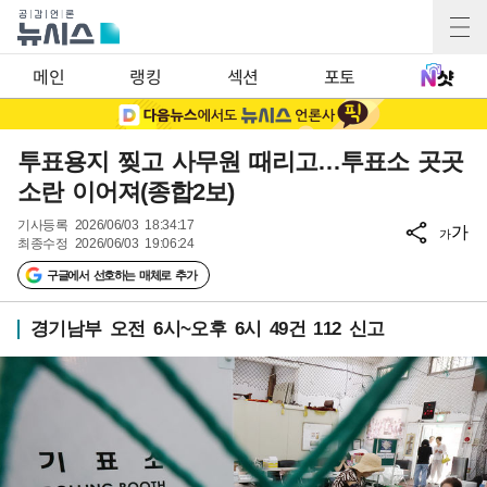
메인
랭킹
섹션
포토
투표용지 찢고 사무원 때리고…투표소 곳곳
소란 이어져(종합2보)
기사등록
2026/06/03 18:34:17
가
가
최종수정
2026/06/03 19:06:24
구글에서 선호하는 매체로 추가
경기남부 오전 6시~오후 6시 49건 112 신고