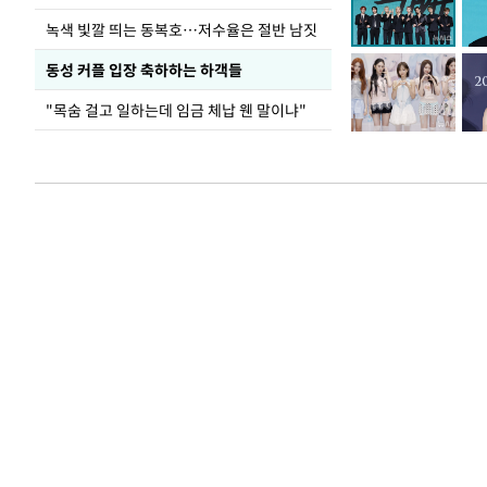
녹색 빛깔 띄는 동복호…저수율은 절반 남짓
동성 커플 입장 축하하는 하객들
"목숨 걸고 일하는데 임금 체납 웬 말이냐"