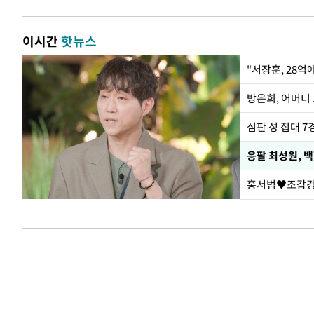
이시간
핫뉴스
"서장훈, 28억
방은희, 어머니 
심판 성 접대 7
응팔 최성원, 
홍서범♥조갑경,