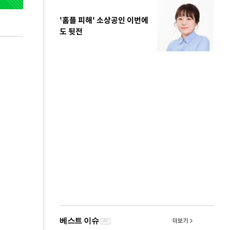
'홈플 피해' 소상공인 이번에
도 뒷전