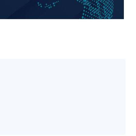
"서장훈, 28억에 산 서초 
1
450억에 매물로"
 마쳐
전현무 "전 연인 집착에 
2
부장 기소
박찬민 딸 박민하, 배우
3
"
니…여유로운 근황 공개
협회
SK하이닉스, 주당 375원
4
 교수…이
분기 중 추가 주주환원 발
절차 개시
[속보]SK하이닉스, 주당 3
25.3%↑
5
당…"3분기 중 주주환원 
외국인 심판 성 접대 7
6
국 축구 '5승 2무'
구윤철 "실거주 30억 이
7
세 모두 완화"