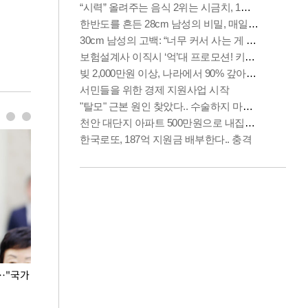
…"국가
홈플러스, 67개 점포 가오픈… 13일 정식 개장
오세훈 서울시장,
환경 점검