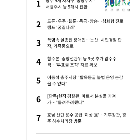
건물
광주 5개 자치구, 동광주시·
1
1
서광주시 등 5개시 전환
친구들과 연락 끊어"
드론·우주·웹툰·목공·방송…심화형 진로
2
2
캠프 '꿈길나래'
·국가대표 병행하더
폭염속 실종된 장애인…논산·시민경찰 합
3
3
작, 가족품으로
 분기배당 결정…3
합수본, 중앙선관위 등 9곳 추가 압수수
4
4
표
색…'투표율 조작' 자료 확보
75원 분기 배
이동석 충주시장 "활옥동굴 불법 운영 눈감
5
5
방안 확정"
을 수 없다"
경기 들여다보니…한
[단독]현직 경찰관, 마트서 분실물 가져
6
6
가…"돌려주려했다"
하 주택은 보유·양도
호남 산단 용수 공급 '이상 無'…기후장관, 광
7
7
주 하수처리장 방문