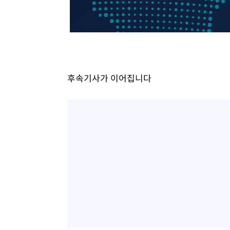
-15609초 전 >
[속보]코스피, 6200선 약보합…0.60% 내린 6258.77에
-15589초 전 >
[속보]원·달러 환율, 7.7원 내린 1416.1원 마감
-15478초 전 >
[속보] 노원서 40.1도 관측…서울, 2018년 이후 첫 40도
-12568초 전 >
[속보]종합특검, '계엄 수용공간 확보' 신용해 前교정본
-11441초 전 >
외신들도 주목한 韓축구 파문…"국민적 공분에 수사 재개
후속기사가 이어집니다
-11412초 전 >
11시간 압수수색에 성접대 파문까지…'쑥대밭' 된 축구
-10434초 전 >
[속보]규제합리화위원회 부위원장에 김태유 서울대 공대
병태 후임
-6792초 전 >
[속보]국힘 윤리위, '돌려차기 발언' 진종오·서범수 징계 
-2117초 전 >
[속보] 7월 중국 수출 23.9%↑ 수입 27.5%↑…무역총액 
12분 전 >
[속보]'채상병 순직 책임' 임성근, 항소심도 징역 3년
14분 전 >
[속보]종합특검, '관저이전 봐주기 감사' 유병호 구속기소