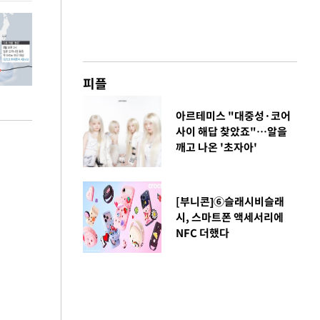
피플
아르테미스 "대중성·코어
사이 해답 찾았죠"…알을
깨고 나온 '초자아'
[부니콘]⑥슬래시비슬래
시, 스마트폰 액세서리에
NFC 더했다