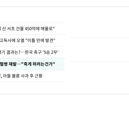
에 산 서초 건물 450억에 매물로"
고독사에 오열 "이틀 만에 발견"
경기 결과는?…한국 축구 '5승 2무'
백혈병 재발…"죽게 하려는건가"
 아들 불륜 사과 후 근황