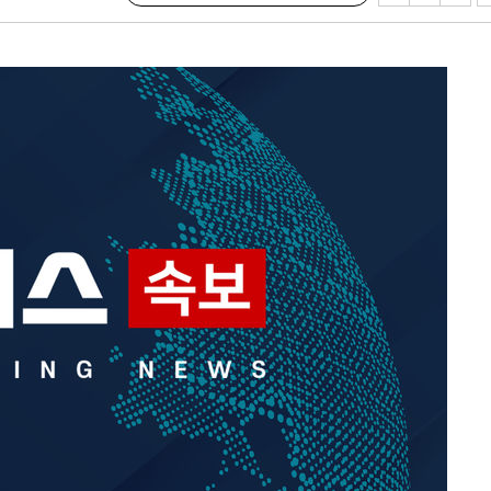
"
협회
 교수…이
절차 개시
25.3%↑
쪽 아웃바
 하향
별재난지역
…희망지 못
날씨]
요 선제 대
단
무'