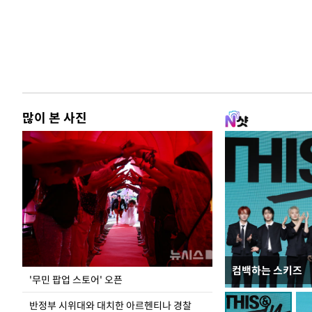
많이 본 사진
컴백하는 스키즈
지석천 뒤덮은 
'무민 팝업 스토어' 오픈
반정부 시위대와 대치한 아르헨티나 경찰