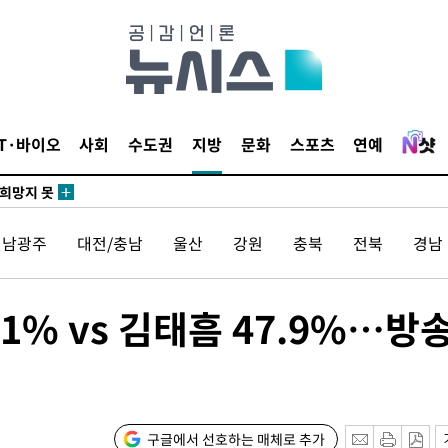
쪽 아웃바
 하향
IT·바이오
사회
수도권
지방
문화
스포츠
연예
별재난지역
…희망지 못
날씨]
전남광주
대전/충남
울산
강원
충북
전북
경남
요 선제 대
단
무'
1% vs 김태흠 47.9%…방
 마쳐
구글에서 선호하는 매체로 추가
부장 기소