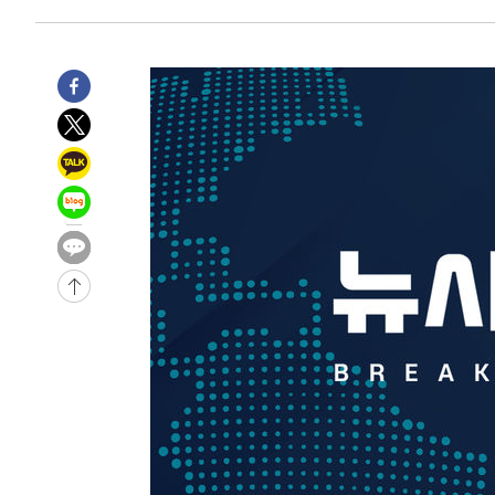
-11441초 전 >
외신들도 주목한 韓축구 파문…"국민적 공분에 수사 재개
-11412초 전 >
11시간 압수수색에 성접대 파문까지…'쑥대밭' 된 축구
-10434초 전 >
[속보]규제합리화위원회 부위원장에 김태유 서울대 공대
병태 후임
-6792초 전 >
[속보]국힘 윤리위, '돌려차기 발언' 진종오·서범수 징계 
-2117초 전 >
[속보] 7월 중국 수출 23.9%↑ 수입 27.5%↑…무역총액 
12분 전 >
[속보]'채상병 순직 책임' 임성근, 항소심도 징역 3년
14분 전 >
[속보]종합특검, '관저이전 봐주기 감사' 유병호 구속기소
-32041초 전 >
이란, "오만과 '중앙 단일 루트' 합의…북쪽 인바운드·남
운드는 임시"
-23609초 전 >
"낮 기온 소폭 하락"…수도권 폭염중대경보, 폭염경보로
-23573초 전 >
[속보]이 대통령, '호우피해' 안동·의성 관할 4개 면 특
선포
-23536초 전 >
[단독]중수청 지원 검사들, 정원 초과 시 낮은 계급 임용
갈 수도
-21507초 전 >
낮 최고 37도 찜통더위…곳곳 소나기·강원 많은 비[내일
-19813초 전 >
SK하이닉스, 용인·청주 팹에 54조 투자…"AI 메모리 수
응"
-16669초 전 >
여자배구 이재영·이다영 자매, 아제르바이잔 투란VC 입
-15922초 전 >
외국인 심판 성 접대 7경기 들여다보니…한국 축구 '5승 2
-15656초 전 >
[속보]코스닥, 2.86포인트(0.36%) 내린 798.81마감