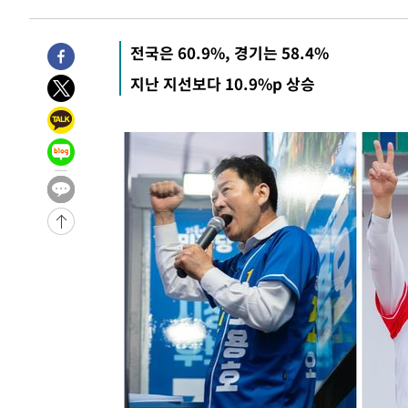
날씨]
1시간 전 >
축구협회 "압수수색·성접대 논란 사과…쇄신의 기회로 삼겠
2시간 전 >
[속보]'압수수색·성접대 논란' 축구협회 "실망과 걱정 안겨드
전국은 60.9%, 경기는 58.4%
5시간 전 >
'최고 37도' 폭염 지속…강원동해안 최대 150㎜ 비
지난 지선보다 10.9%p 상승
7시간 전 >
[속보]뉴욕증시 상승 마감…S&P 0.6% 나스닥 1.3%↑
-24542초 전 >
[속보]與최고위원 제주·인천 순회경선…박선원·최민희
한민수·김용 순
-24495초 전 >
[속보]김민석, 與 전대 당원투표 누적 득표율 45.42%로 
청래 44.56%
-23777초 전 >
[속보]與 대표 경선 제주·인천 당원투표…金 47.75%·
42.08%·宋 10.17%
-23311초 전 >
이강인 "아틀레티코 이적 기뻐…등번호 7번 의미보단 팀 
것"
-23246초 전 >
[속보]與 당대표 경선, 제주·인천 권리당원 투표 김민석 
-17020초 전 >
낮 최고 35도 '무더위'…동해안 시간당 30㎜ '강한 비'[
-16290초 전 >
[속보]이강인 "감독님이 원하는 마음 느꼈고, 많은 트로피
틀레티코 이적"
-16072초 전 >
수도권 40도 육박 '펄펄'…동해안 일부 지역엔 호의주의
-15041초 전 >
온열질환 사망자 3명 늘어…누적 환자 3000명 돌파
-8986초 전 >
강릉에 시간당 81.4㎜ 물폭탄…도로 잠기고 담벼락 붕괴
-5093초 전 >
백운산서 80년근 천종산삼 9뿌리 발견…감정가 1.3억원
-2803초 전 >
선재도서 해루질 나섰다 실종 60대, 닷새 만에 숨진 채 발견