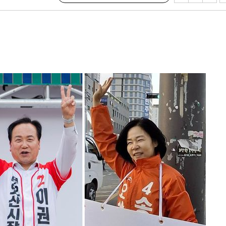
다"
려 죄송"
·서미화·
1위… 정
鄭
위해 뛸
승리
내일날씨]
 원해 아
보