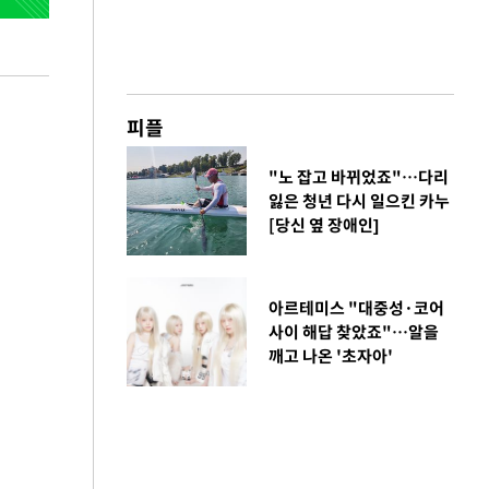
피플
"노 잡고 바뀌었죠"…다리
잃은 청년 다시 일으킨 카누
[당신 옆 장애인]
아르테미스 "대중성·코어
사이 해답 찾았죠"…알을
깨고 나온 '초자아'