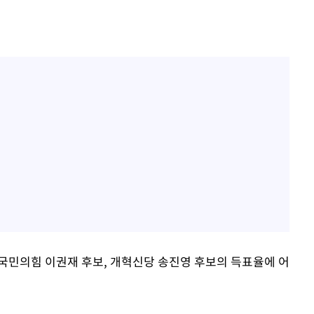
국민의힘 이권재 후보, 개혁신당 송진영 후보의 득표율에 어