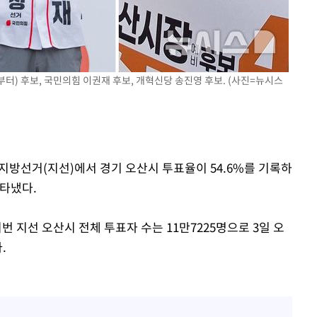
오세훈 "용산공원 아파트, 
1
무현·문재인 철학 뒤집는 
"손 떨림 포착"…카라 한
2
속[다음주
팬들 '걱정'
다"
터) 후보, 국민의힘 이권재 후보, 개혁신당 송진영 후보. (사진=뉴시스
'덜 똘똘한 한 채' 시대 
3
려 죄송"
에 쏠리는 관심[세제 개편,
외신 주목한 '축구협회 성접
4
한일월드컵까지 소환
시지방선거(지선)에서 경기 오산시 투표율이 54.6%를 기록하
"한국판 팔란티어 꿈꾼다
5
나타냈다.
AI 사업에 진심인 이유
차가원 "○○○ 까면 주변
6
지선 오산시 전체 투표자 수는 11만7225명으로 3일 오
미반환 속 녹취 폭로 파장
.
축구협회 "압수수색·성접
7
신의 기회로 삼겠다"