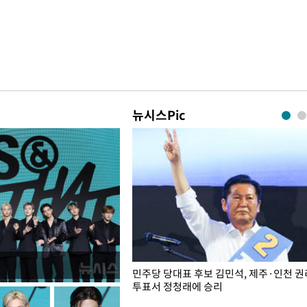
뉴시스Pic
슨 일이? [뉴시스국회토pic]
민주당 당대표 후보 김민석, 제주·인천 
투표서 정청래에 승리