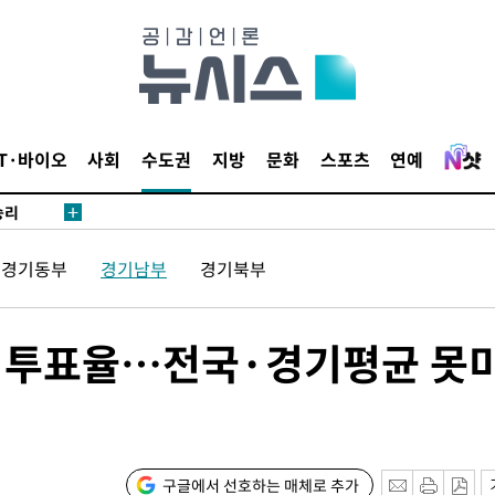
·서미화·
1위… 정
鄭
위해 뛸
IT·바이오
사회
수도권
지방
문화
스포츠
연예
승리
내일날씨]
 원해 아
경기동부
경기남부
경기북부
보
지선 투표율…전국·경기평균 못
구글에서 선호하는 매체로 추가
속[다음주