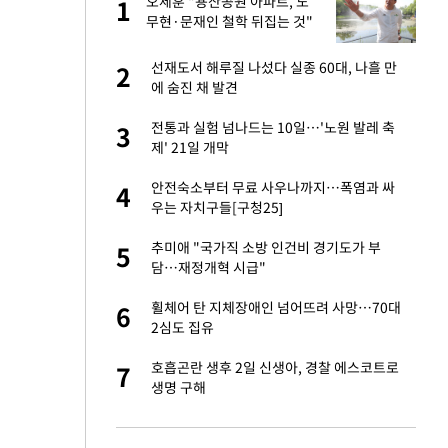
노
오세훈 "용산공원 아파트, 노
1
1
것"
무현·문재인 철학 뒤집는 것"
승연, 건강 괜찮나
선재도서 해루질 나섰다 실종 60대, 나흘 만
2
2
에 숨진 채 발견
오나…20억대 아파트
전통과 실험 넘나드는 10일…'노원 발레 축
3
3
 그 이후②]
제' 21일 개막
대 의혹'…2002
안전숙소부터 무료 사우나까지…폭염과 싸
4
4
우는 자치구들[구청25]
"…네이버가 국방
추미애 "국가직 소방 인건비 경기도가 부
5
5
담…재정개혁 시급"
 다 죽어"…전세금
휠체어 탄 지체장애인 넘어뜨려 사망…70대
6
6
2심도 집유
대 논란 사과…쇄
호흡곤란 생후 2일 신생아, 경찰 에스코트로
7
7
생명 구해