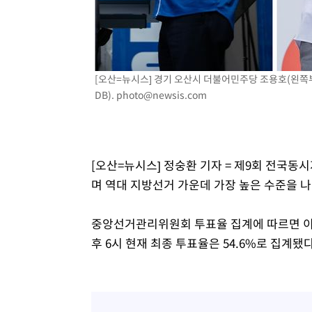
-337초 전 >
남자 농구, 나고야 아시안게임서 '홈팀' 일본과 한일전
4분 전 >
여수 오동도 해상서 모터보트 전복…1명 사망·1명 실종
1시간 전 >
극한폭염 한풀 꺾이지만…'낮 최고 35도' 무더위, 열대야 계
날씨]
1시간 전 >
축구협회 "압수수색·성접대 논란 사과…쇄신의 기회로 삼겠
[오산=뉴시스] 경기 오산시 더불어민주당 조용호(왼쪽부
2시간 전 >
[속보]'압수수색·성접대 논란' 축구협회 "실망과 걱정 안겨드
DB).
photo@newsis.com
5시간 전 >
'최고 37도' 폭염 지속…강원동해안 최대 150㎜ 비
7시간 전 >
[속보]뉴욕증시 상승 마감…S&P 0.6% 나스닥 1.3%↑
[오산=뉴시스] 정숭환 기자 = 제9회 전국동
며 역대 지방선거 가운데 가장 높은 수준을 
중앙선거관리위원회 투표율 집계에 따르면 이번 
후 6시 현재 최종 투표율은 54.6%로 집계됐다