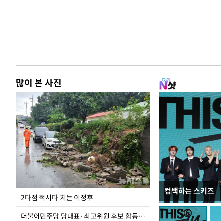
많이 본 사진
컴백하는 스키즈
이번주 국회에는 무
2타점 적시타 치는 이정후
더불어민주당 당대표·최고위원 후보 합동연설회