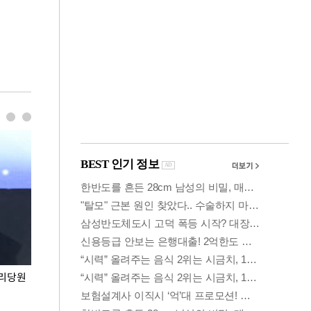
권리당원
무더위 잊는 도심형 여름 축제 '2026 서울 바캉스
용산어린이정원 앞
페스티벌'