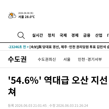
7시간 전 >
[속보]뉴욕증시 상승 마감…S&P 0.6% 나스닥 1.3%↑
-24542초 전 >
[속보]與최고위원 제주·인천 순회경선…박선원·최민희
2026.08.08 (토)
서울 28.0℃
한민수·김용 순
-24495초 전 >
[속보]김민석, 與 전대 당원투표 누적 득표율 45.42%로 
청래 44.56%
-23777초 전 >
[속보]與 대표 경선 제주·인천 당원투표…金 47.75%·
42.08%·宋 10.17%
-23311초 전 >
이강인 "아틀레티코 이적 기뻐…등번호 7번 의미보단 팀 
실시간
정치
국제
경제
금융
산업
것"
-23246초 전 >
[속보]與 당대표 경선, 제주·인천 권리당원 투표 김민석 
-17020초 전 >
낮 최고 35도 '무더위'…동해안 시간당 30㎜ '강한 비'[
-16290초 전 >
[속보]이강인 "감독님이 원하는 마음 느꼈고, 많은 트로피
수도권
수도권최신
서울
인천·경기서부
틀레티코 이적"
-16072초 전 >
수도권 40도 육박 '펄펄'…동해안 일부 지역엔 호의주의
-15041초 전 >
온열질환 사망자 3명 늘어…누적 환자 3000명 돌파
-8986초 전 >
강릉에 시간당 81.4㎜ 물폭탄…도로 잠기고 담벼락 붕괴
'54.6%' 역대급 오산 
-5093초 전 >
백운산서 80년근 천종산삼 9뿌리 발견…감정가 1.3억원
쳐
-2803초 전 >
선재도서 해루질 나섰다 실종 60대, 닷새 만에 숨진 채 발견
-337초 전 >
남자 농구, 나고야 아시안게임서 '홈팀' 일본과 한일전
4분 전 >
여수 오동도 해상서 모터보트 전복…1명 사망·1명 실종
등록 2026.06.03 21:01:45
수정 2026.06.03 21:26:24
1시간 전 >
극한폭염 한풀 꺾이지만…'낮 최고 35도' 무더위, 열대야 계