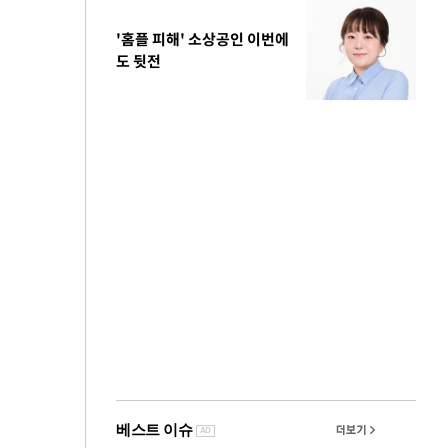
'홈플 피해' 소상공인 이번에
도 뒷전