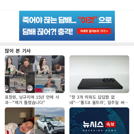
많이 본 기사
표창원, 남규리에 15년 만에 사
"창 3개 띄워도 답답함 없
과…"제가 틀렸습니다"
네"…'폴드8 울트라', 일주일 써보
니