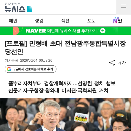
메인
랭킹
섹션
포토
[프로필] 민형배 초대 전남광주통합특별시장
당선인
기사등록
2026/06/04 00:53:26
가
가
구글에서 선호하는 매체로 추가
풀뿌리자치부터 검찰개혁까지…선명한 정치 행보
신문기자·구청장·청와대 비서관·국회의원 거쳐