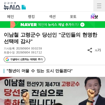
메인
랭킹
섹션
포토
이남철 고령군수 당선인 "군민들의 현명한
선택에 감사"
기사등록
2026/06/04 00:02:59
가
가
최종수정
2026/06/04 09:17:12
구글에서 선호하는 매체로 추가
"청년이 머물 수 있는 도시 만들겠다"