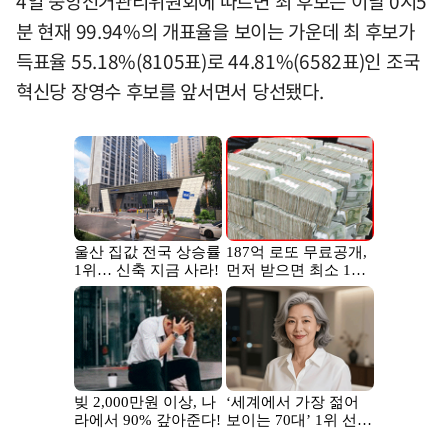
4일 중앙선거관리위원회에 따르면 최 후보는 이날 0시5
분 현재 99.94%의 개표율을 보이는 가운데 최 후보가
득표율 55.18%(8105표)로 44.81%(6582표)인 조국
혁신당 장영수 후보를 앞서면서 당선됐다.