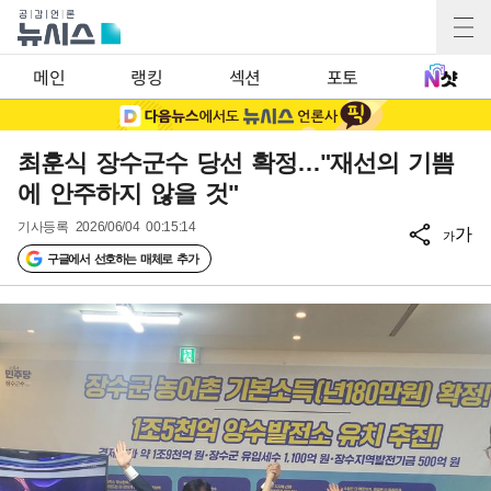
메인
랭킹
섹션
포토
최훈식 장수군수 당선 확정…"재선의 기쁨
에 안주하지 않을 것"
기사등록
2026/06/04 00:15:14
가
가
구글에서 선호하는 매체로 추가