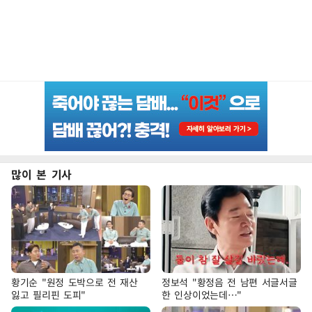
많이 본 기사
황기순 "원정 도박으로 전 재산
정보석 "황정음 전 남편 서글서글
잃고 필리핀 도피"
한 인상이었는데…"