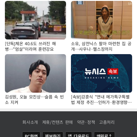
[단독]체온 40.6도 쓰러진 해
소유, 삼전닉스 팔아 마련한 집 공
병…"엄살"이라며 훈련강요
개…사우나·헬스장까지
김성원, 오늘 모친상…슬픔 속 빈
[속보]강훈식 "연내 메가특구특별
소 지켜
법 제정 추진…인허가·환경영향평
가 단축"
회사소개
제휴/컨텐츠 판매
약관·정책
고충처리
PC화면
제보하기
앱 다운로드
맨위로↑