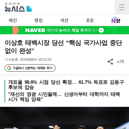
메인
랭킹
섹션
포토
이상호 태백시장 당선 “핵심 국가사업 중단
없이 완성”
기사등록
2026/06/04 00:31:55
가
가
구글에서 선호하는 매체로 추가
개표율 99.6% 시점 당선 확정… 61.7% 득표로 김동구
후보에 압승
"재선의 영광 시민들께… 신생아부터 대학까지 태백
시가 책임 양육"