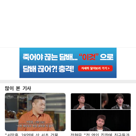
많이 본 기사
"서장훈, 28억에 산 서초 건물
전현무 "전 연인 집착에 친구들과