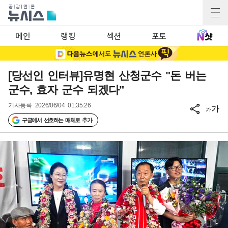
메인
랭킹
섹션
포토
[당선인 인터뷰]유명현 산청군수 "돈 버는
군수, 효자 군수 되겠다"
기사등록
2026/06/04 01:35:26
가
가
구글에서 선호하는 매체로 추가