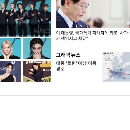
개구리밥
이 대통령, 국가폭력 피해자에 위로·사과
가 책임지고 치유"
그래픽뉴스
태풍 '돌핀' 예상 이동
경로