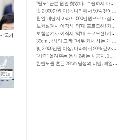
…"국가
홈플러스, 67개 점포 가오픈… 13일 정식 개장
오세훈 서울시장,
환경 점검