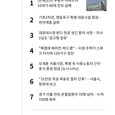
 사
[단독]인천 부평구 아파트서
1
1
10대가 40대 친모 살해
경기 들여다보니…한
기후2차관, 영등포구 폭염 대응시설 점검…
2
2
취약계층 살펴
 분기배당 결정…3
대장내시경 받다 천공 생긴 환자 사망…의사
3
3
표
2심도 '금고형 집유'
75원 분기 배
"폭염에 에어컨 켜다 쾅"…수원 주택가 스파
4
4
방안 확정"
크 터지며 150가구 정전
안…이동 용이한 장
오세훈 서울시장, 폭염 속 이동노동자 근무·
5
5
휴식 환경 점검 [뉴시스Pic]
…"배우가 내 길 아
"31만호 착공 목표로 절차 단축"…서울시,
6
6
청와대 보고
 밥 사줘…상대 주장
경기 이틀 연속 온열질환자 70명 넘어…누적
7
7
700명 육박