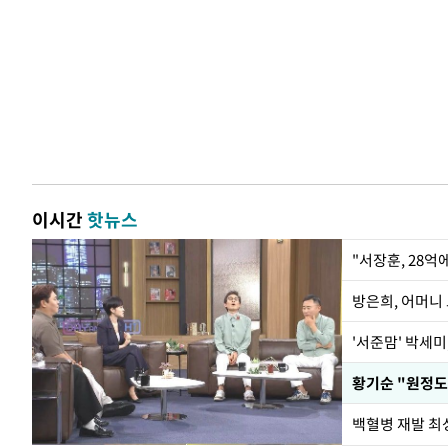
이시간
핫뉴스
"서장훈, 28억
방은희, 어머니 
'서준맘' 박세미
황기순 "원정도
백혈병 재발 최성