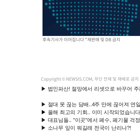
응"
46분 전 >
여자배구 이재영·이다영 자매, 아제르바이잔 투란VC 입단
59분 전 >
외국인 심판 성 접대 7경기 들여다보니…한국 축구 '5승 2무'
1시간 전 >
[속보]코스닥, 2.86포인트(0.36%) 내린 798.81마감
1시간 전 >
[속보]코스피, 6200선 약보합…0.60% 내린 6258.77에 마
후속기사가 이어집니다 *재판매 및 DB 금지
1시간 전 >
[속보]원·달러 환율, 7.7원 내린 1416.1원 마감
1시간 전 >
[속보] 노원서 40.1도 관측…서울, 2018년 이후 첫 40도
1시간 전 >
[속보]종합특검, '계엄 수용공간 확보' 신용해 前교정본부장 
2시간 전 >
외신들도 주목한 韓축구 파문…"국민적 공분에 수사 재개"
2시간 전 >
11시간 압수수색에 성접대 파문까지…'쑥대밭' 된 축구협회
Copyright © NEWSIS.COM, 무단 전재 및 재배포 금지
2시간 전 >
[속보]규제합리화위원회 부위원장에 김태유 서울대 공대 교
후임