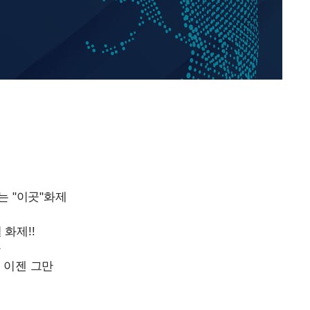
홍서범♥조갑경, 아들 불륜
1
과 후 근황…밝은 미소
외국인 심판 성 접대 7
2
국 축구 '5승 2무'
쳐
SK하이닉스, 주당 375원
3
분기 중 추가 주주환원 발
[속보]SK하이닉스, 주당 3
4
기소
당…"3분기 중 주주환원 
與 황희 "버스 하우스 제
5
점도 있을 것"
수…이병태
최성원, 백혈병 두 번 투병
6
닌가 싶었다"
황정민 20년 팬 "내게도
7
틀리다 확신"