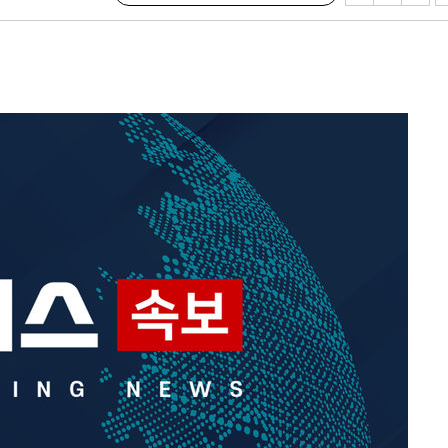
기소
수…이병태
지(종합)
0.3만개
 4.1%로
말고 과감히
쪽 아웃바
하향
재난지역 선
희망지 못
씨]
선제 대