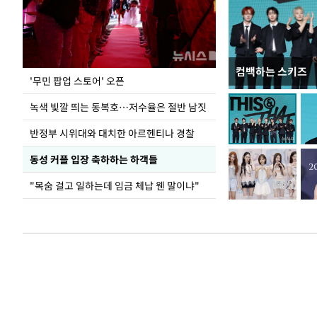
컴백하는 스키즈
지석천 뒤덮은 
'무민 팝업 스토어' 오픈
녹색 빛깔 띄는 동복호…저수율은 절반 남짓
반정부 시위대와 대치한 아르헨티나 경찰
동성 커플 입장 축하하는 하객들
"목숨 걸고 일하는데 임금 체납 웬 말이냐"