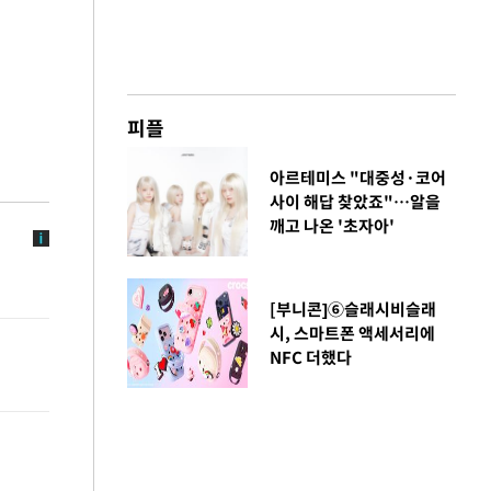
피플
아르테미스 "대중성·코어
사이 해답 찾았죠"…알을
깨고 나온 '초자아'
[부니콘]⑥슬래시비슬래
시, 스마트폰 액세서리에
NFC 더했다