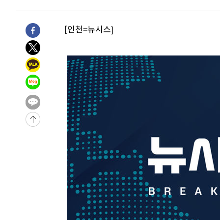
1시간 전 >
[속보]원·달러 환율, 7.7원 내린 1416.1원 마감
1시간 전 >
[속보] 노원서 40.1도 관측…서울, 2018년 이후 첫 40도
[인천=뉴시스]
1시간 전 >
[속보]종합특검, '계엄 수용공간 확보' 신용해 前교정본부장 
2시간 전 >
외신들도 주목한 韓축구 파문…"국민적 공분에 수사 재개"
2시간 전 >
11시간 압수수색에 성접대 파문까지…'쑥대밭' 된 축구협회
2시간 전 >
[속보]규제합리화위원회 부위원장에 김태유 서울대 공대 교
후임
-21028초 전 >
이강인, 폭염 속 AT마드리드 첫 훈련…80명 식사 대접까
-18167초 전 >
미 사업체 일자리, 7월에 2.3만개 순감하고 그 전 2개월 1
하향수정 (2보)
-17615초 전 >
[속보] 미 사업체, 일자리 7월에 2.3만 개 줄어…실업률은
↓
-13478초 전 >
[속보]이 대통령 "부동산 공급 기존 사고방식 매달리지 
실천"
-12563초 전 >
이란, "오만과 '중앙 단일 루트' 합의…북쪽 인바운드·남
운드는 임시"
-4131초 전 >
"낮 기온 소폭 하락"…수도권 폭염중대경보, 폭염경보로 
-4095초 전 >
[속보]이 대통령, '호우피해' 안동·의성 관할 4개 면 특별
포
-4058초 전 >
[단독]중수청 지원 검사들, 정원 초과 시 낮은 계급 임용…
갈 수도
-2029초 전 >
낮 최고 37도 찜통더위…곳곳 소나기·강원 많은 비[내일날
-335초 전 >
SK하이닉스, 용인·청주 팹에 54조 투자…"AI 메모리 수요 