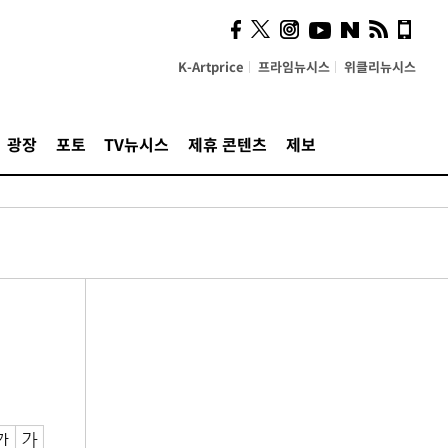
K-Artprice
프라임뉴시스
위클리뉴시스
광장
포토
TV뉴시스
제휴 콘텐츠
제보