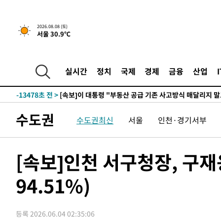
2시간 전 >
[속보]규제합리화위원회 부위원장에 김태유 서울대 공대 교
2026.08.08 (토)
서울 30.9℃
후임
-21028초 전 >
이강인, 폭염 속 AT마드리드 첫 훈련…80명 식사 대접까
-18167초 전 >
미 사업체 일자리, 7월에 2.3만개 순감하고 그 전 2개월 1
하향수정 (2보)
-17615초 전 >
[속보] 미 사업체, 일자리 7월에 2.3만 개 줄어…실업률은
실시간
정치
국제
경제
금융
산업
↓
-13478초 전 >
[속보]이 대통령 "부동산 공급 기존 사고방식 매달리지 
실천"
-12563초 전 >
이란, "오만과 '중앙 단일 루트' 합의…북쪽 인바운드·남
운드는 임시"
-4131초 전 >
"낮 기온 소폭 하락"…수도권 폭염중대경보, 폭염경보로 
수도권
수도권최신
서울
인천·경기서부
-4095초 전 >
[속보]이 대통령, '호우피해' 안동·의성 관할 4개 면 특별
포
-4058초 전 >
[단독]중수청 지원 검사들, 정원 초과 시 낮은 계급 임용…
갈 수도
-2029초 전 >
낮 최고 37도 찜통더위…곳곳 소나기·강원 많은 비[내일날
[속보]인천 서구청장, 구재
-335초 전 >
SK하이닉스, 용인·청주 팹에 54조 투자…"AI 메모리 수요 
응"
94.51%)
46분 전 >
여자배구 이재영·이다영 자매, 아제르바이잔 투란VC 입단
59분 전 >
외국인 심판 성 접대 7경기 들여다보니…한국 축구 '5승 2무'
1시간 전 >
[속보]코스닥, 2.86포인트(0.36%) 내린 798.81마감
등록 2026.06.04 02:35:06
1시간 전 >
[속보]코스피, 6200선 약보합…0.60% 내린 6258.77에 마