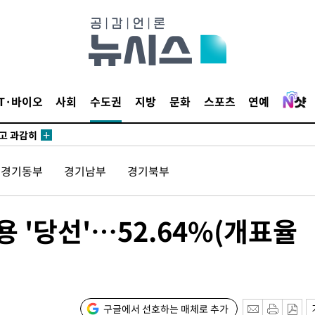
수…이병태
지(종합)
0.3만개
 4.1%로
IT·바이오
사회
수도권
지방
문화
스포츠
연예
말고 과감히
쪽 아웃바
하향
경기동부
경기남부
경기북부
재난지역 선
희망지 못
씨]
용 '당선'…52.64%(개표율
선제 대
구글에서 선호하는 매체로 추가
쳐