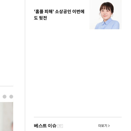
'홈플 피해' 소상공인 이번에
도 뒷전