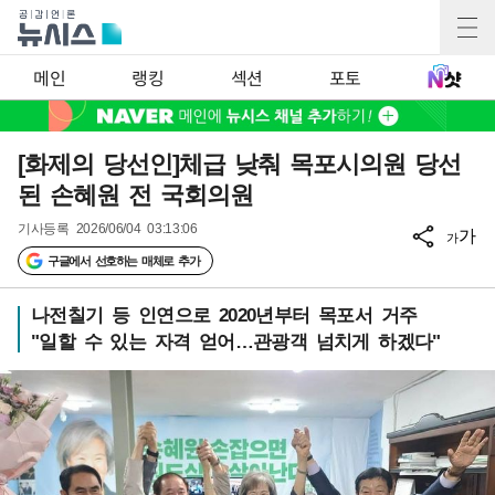
메인
랭킹
섹션
포토
[화제의 당선인]체급 낮춰 목포시의원 당선
된 손혜원 전 국회의원
기사등록
2026/06/04 03:13:06
가
가
구글에서 선호하는 매체로 추가
나전칠기 등 인연으로 2020년부터 목포서 거주
"일할 수 있는 자격 얻어…관광객 넘치게 하겠다"