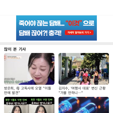
많이 본 기사
방은희, 母 고독사에 오열 "이틀
김지수, '여행사 대표' 변신 근황
만에 발견"
"가볼 만하니…"