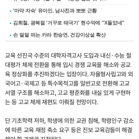
'마약 자숙' 유아인, 남사친과 뽀뽀 근황
김희철, 광복절 '거꾸로 태극기' 현수막에 "X돌았네"
손 덜덜 떠는 카라 한승연, 건강이상설 확산
교육 선진국 수준의 대학자격고사 도입과 내신·수능 절
대평가 체제 전환을 통해 입시 경쟁 교육을 해소와 공교
육 정상화를 추진하겠다는 입장이다. 자율형사립고와 외
국어고·국제고 등 특수목적고를 일반고로 전환해 고교
서열 구조를 해소하고, 고교 평준화를 내실 있게 구현하
는 등 고교 체제 재편도 이뤄질 전망이다.
단 기초학력 저하, 학생에 의한 교권 침해, 학령인구 감소
에 따른 교육 재정 축소 요구 등은 진보 교육감들이 해결