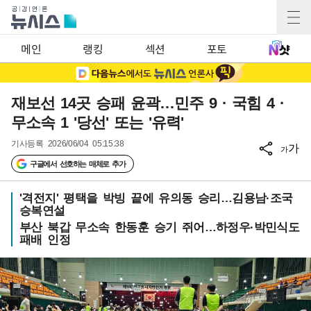
메인
랭킹
섹션
포토
재보선 14곳 승패 윤곽…민주 9 · 국힘 4 ·
무소속 1 '당선' 또는 '유력'
기사등록
2026/06/04 05:15:38
가
가
구글에서 선호하는 매체로 추가
'격전지' 평택을 박빙 끝에 유의동 승리…김용남·조국
승복연설
부산 북갑 무소속 한동훈 승기 쥐어…하정우·박민식도
패배 인정