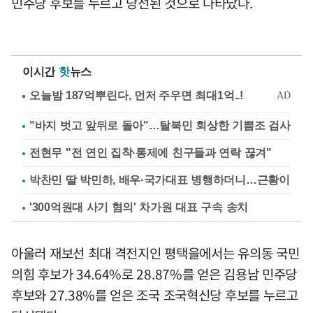
민주당 후보를 누르고 당선된 것으로 나타났다.
이시간
핫
뉴스
"바지 벗고 앞뒤로 돌아"…탈북민 회상한 기쁨조 검사
전현무 "전 연인 집착·통제에 친구들과 연락 끊겨"
박찬민 딸 박민하, 배우·국가대표 병행하더니…근황이
'300억원대 사기 혐의' 차가원 대표 구속 송치
아울러 재보선 최대 격전지인 평택을에서는 유의동 국민
의힘 후보가 34.64%로 28.87%를 얻은 김용남 민주당
후보와 27.38%를 얻은 조국 조국혁신당 후보를 누르고