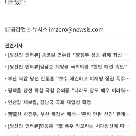
나타났다.
◎공감언론 뉴시스
imzero@newsis.com
관련기사
[당선인 인터뷰] 송영길 연수갑 "李정부 성공 위해 최선 다할 것"
[당선인 인터뷰]김남준 계양을 국회의원 "현안 해결 속도"
부산 북갑 당선 한동훈 "보수 재건하고 이재명 정권 폭주 제어하겠다"(종합)
평택을 당선 확실 국힘 유의동 "나라도 당도 매우 어려워…시민 명령 따라 걸어가겠다"
안산갑 재보궐, 김남국 국회 재입성 확정
靑출신 하정우, 부산 북갑서 패배…'준비 안된 신인' 한계 못 넘어
[당선인 인터뷰]한동훈 "李 폭주 막으라는 시대정신에 따를 것"