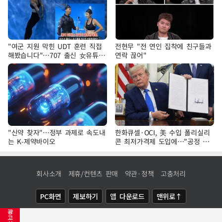
"여군 지원 막힌 UDT 훈련 직접
전현무 "전 연인 집착에 친구들과
해봤습니다"…707 출신 女유튜버
연락 끊어"
'완벽 소화'
"신약 찾자"…정부 과제로 속도내
한화큐셀·OCI, 美 수입 폴리실리
는 K-제약바이오
콘 최저가격제 도입에…"공정 경
쟁·수익성 개선 환영"
회사소개
제휴/컨텐츠 판매
약관·정책
고충처리
PC화면
제보하기
앱 다운로드
맨위로↑
광
COPYRIGHTⓒ
NEWSIS
ALL RIGHTS RESERVED.
고