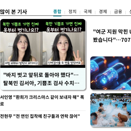
많이 본 기사
종합
정치
국제
경제
금융
"여군 지원 막힌 
봤습니다"…707
벽 소화'
"바지 벗고 앞뒤로 돌아야 했다"…
탈북민 김서아, 기쁨조 검사 수치심
회상
서인영 "환희가 크리스마스 같이 보내자 해" 폭
로
전현무 "전 연인 집착에 친구들과 연락 끊어"