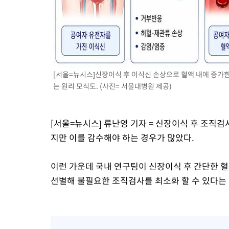
발효
-9757초 전 >
[속보]트럼프, 美 원정출산 금지 행정명령 서명
-7457초 전 >
[속보] 뉴욕증시, 일제 하락 마감…나스닥 0.06%↓
[서울=뉴시스]신장이식 후 이식신 손상으로 혈액 내에 증가한
는 원리 모식도. (사진= 서울대병원 제공)
[서울=뉴시스] 류난영 기자 = 신장이식 후 조직
지만 이를 감수해야 하는 경우가 많았다.
이런 가운데 국내 연구팀이 신장이식 후 간단한
선별해 불필요한 조직검사를 최소화 할 수 있다는 