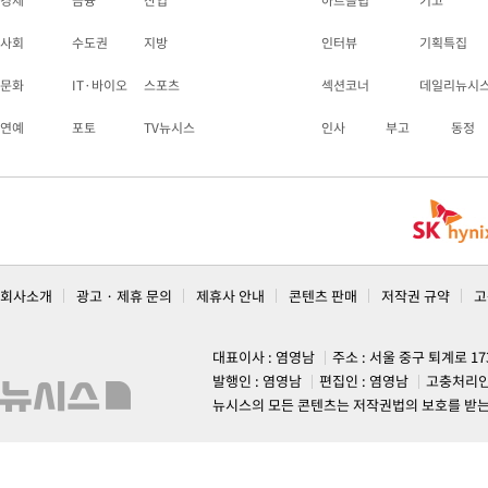
경제
금융
산업
아트클럽
기고
사회
수도권
지방
인터뷰
기획특집
문화
IT·바이오
스포츠
섹션코너
데일리뉴시
연예
포토
TV뉴시스
인사
부고
동정
회사소개
광고 · 제휴 문의
제휴사 안내
콘텐츠 판매
저작권 규약
고
대표이사 : 염영남
주소 : 서울 중구 퇴계로 1
발행인 : 염영남
편집인 : 염영남
고충처리인
뉴시스의 모든 콘텐츠는 저작권법의 보호를 받는 바, 무