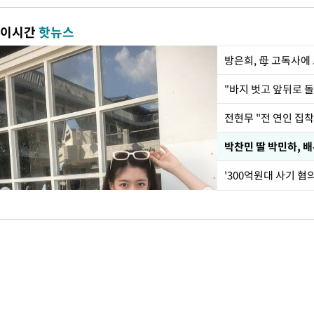
이시간
핫뉴스
방은희, 母 고독사에 
전현무 "전 연인 집
'300억원대 사기 혐