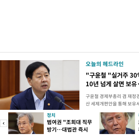
오늘의 헤드라인
"구윤철 "실거주 30
10년 넘게 살면 보유
구윤철 경제부총리 겸 재정경
산 세제개편안을 통해 보유
지적에 대해 "사는(실거주) 
정치
어들고 나중에 팔 때 양도세
범여권 "조희대 직무
총리는 이날 오전 MBC 라
방기…대법관 즉시
터뷰에서 "이게(30억원 이하 
송
제청"