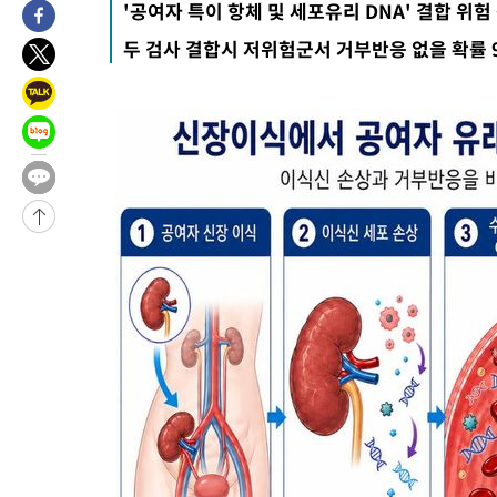
'공여자 특이 항체 및 세포유리 DNA' 결합 위험
-31495초 전 >
[속보] 7월 중국 수출 23.9%↑ 수입 27.5%↑…무역총액
두 검사 결합시 저위험군서 거부반응 없을 확률 9
25.3%↑
-28655초 전 >
[속보]'채상병 순직 책임' 임성근, 항소심도 징역 3년
-28521초 전 >
[속보]종합특검, '관저이전 봐주기 감사' 유병호 구속기소
-25121초 전 >
민주 콩고 에볼라환자 4천명 돌파, 4053명 발생 1850명 사망
-24371초 전 >
[속보]'300억원대 사기 혐의' 차가원 대표 구속 송치
-23565초 전 >
"미 전국적 살모네라 식중독 원인은 멕시코산 할라피뇨"-- CD
-22078초 전 >
[속보]경찰·노동부, HL만도 평택사업장 끼임 사망 관련 압수
-21959초 전 >
[속보]합수본, '투표율 허위 입력' 중앙·서울·경기도 선관위 등
압수수색
-21714초 전 >
[속보]원·달러 환율, 오전 9시 1423.8원
-21510초 전 >
[속보]삼성전자·SK하이닉스 동반 강보합…1%대 상승 출발
-21496초 전 >
[속보]코스닥, 5.95포인트(0.74%) 상승한 807.62개장
-21464초 전 >
[속보]코스피, 6300선 재탈환…1.09% 오른 6365.07 개장
-18629초 전 >
시리아 다마스쿠스 교외에서 미니버스 폭발.. 14명 부상, 3명은
태
-17927초 전 >
입추에도 극한더위…서울 낮 39도 '폭염중대경보'
-12891초 전 >
이란, 호르무즈서 "적국 목표물들"과 대치로 남부 케슘섬에서 
례 큰 폭발음
-11606초 전 >
[속보]美, 폴리실리콘 수입 규제…파생제품 15% 관세, 120일