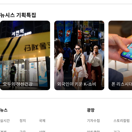
뉴시스 기획특집
모두의 정신건강
외국인이 키운 K-소비
폰 리스시
뉴스
광장
실시간
정치
국제
기자수첩
스토리칼럼