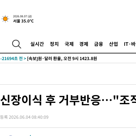
-28501초 전 >
[속보]종합특검, '관저이전 봐주기 감사' 유병호 구속기소
-25101초 전 >
민주 콩고 에볼라환자 4천명 돌파, 4053명 발생 1850명 사망
2026.08.07 (금)
서울 35.0℃
-24351초 전 >
[속보]'300억원대 사기 혐의' 차가원 대표 구속 송치
-23545초 전 >
"미 전국적 살모네라 식중독 원인은 멕시코산 할라피뇨"-- CD
-22058초 전 >
[속보]경찰·노동부, HL만도 평택사업장 끼임 사망 관련 압수
실시간
정치
국제
경제
금융
산업
IT·
-21939초 전 >
[속보]합수본, '투표율 허위 입력' 중앙·서울·경기도 선관위 등
압수수색
-21694초 전 >
[속보]원·달러 환율, 오전 9시 1423.8원
-21490초 전 >
[속보]삼성전자·SK하이닉스 동반 강보합…1%대 상승 출발
-21476초 전 >
[속보]코스닥, 5.95포인트(0.74%) 상승한 807.62개장
-21444초 전 >
[속보]코스피, 6300선 재탈환…1.09% 오른 6365.07 개장
-18609초 전 >
시리아 다마스쿠스 교외에서 미니버스 폭발.. 14명 부상, 3명은
신장이식 후 거부반응…"조
태
-17907초 전 >
입추에도 극한더위…서울 낮 39도 '폭염중대경보'
-12871초 전 >
이란, 호르무즈서 "적국 목표물들"과 대치로 남부 케슘섬에서 
례 큰 폭발음
-11586초 전 >
[속보]美, 폴리실리콘 수입 규제…파생제품 15% 관세, 120일
등록 2026.06.04 08:40:09
발효
-9737초 전 >
[속보]트럼프, 美 원정출산 금지 행정명령 서명
-7437초 전 >
[속보] 뉴욕증시, 일제 하락 마감…나스닥 0.06%↓