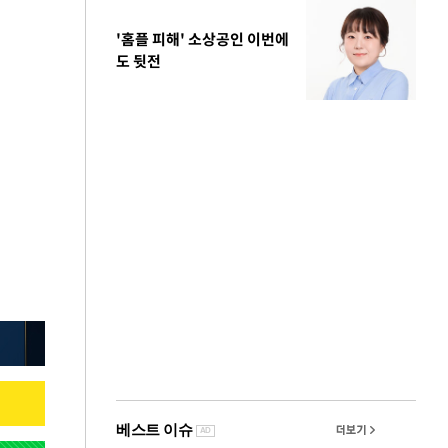
'홈플 피해' 소상공인 이번에
도 뒷전