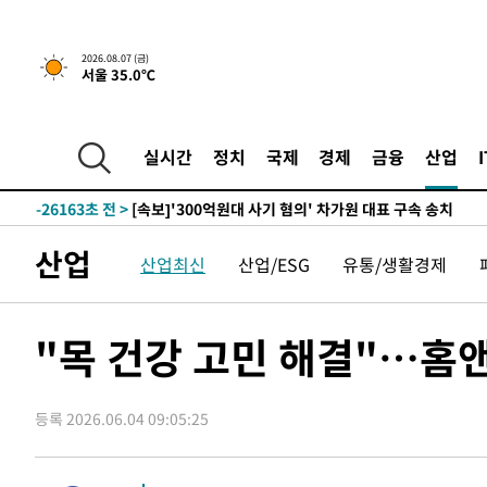
2026.08.07 (금)
서울 35.0℃
-9249초 전 >
[속보] 뉴욕증시, 일제 하락 마감…나스닥 0.06%↓
-30447초 전 >
[속보]'채상병 순직 책임' 임성근, 항소심도 징역 3년
-30313초 전 >
[속보]종합특검, '관저이전 봐주기 감사' 유병호 구속기소
실시간
정치
국제
경제
금융
산업
-26913초 전 >
민주 콩고 에볼라환자 4천명 돌파, 4053명 발생 1850명
-26163초 전 >
[속보]'300억원대 사기 혐의' 차가원 대표 구속 송치
-25357초 전 >
"미 전국적 살모네라 식중독 원인은 멕시코산 할라피뇨"--
산업
산업최신
산업/ESG
유통/생활경제
-23870초 전 >
[속보]경찰·노동부, HL만도 평택사업장 끼임 사망 관련
-23751초 전 >
[속보]합수본, '투표율 허위 입력' 중앙·서울·경기도 선관
압수수색
-23506초 전 >
[속보]원·달러 환율, 오전 9시 1423.8원
"목 건강 고민 해결"…홈앤
-23302초 전 >
[속보]삼성전자·SK하이닉스 동반 강보합…1%대 상승 
-23288초 전 >
[속보]코스닥, 5.95포인트(0.74%) 상승한 807.62개장
등록 2026.06.04 09:05:25
-23256초 전 >
[속보]코스피, 6300선 재탈환…1.09% 오른 6365.07 
-20421초 전 >
시리아 다마스쿠스 교외에서 미니버스 폭발.. 14명 부상, 
태
-19719초 전 >
입추에도 극한더위…서울 낮 39도 '폭염중대경보'