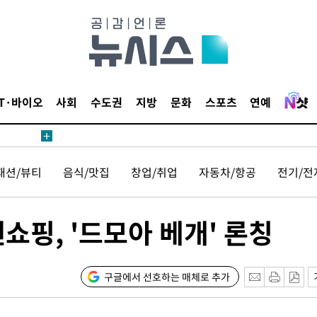
IT·바이오
사회
수도권
지방
문화
스포츠
연예
 사망
 CDC
패션/뷰티
음식/맛집
창업/취업
자동차/항공
전기/전
 압수수색
위 등 9곳
쇼핑, '드모아 베개' 론칭
출발
개장
구글에서 선호하는 매체로 추가
3명은 중