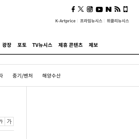
K-Artprice
프라임뉴시스
위클리뉴시스
광장
포토
TV뉴시스
제휴 콘텐츠
제보
자
중기/벤처
해양수산