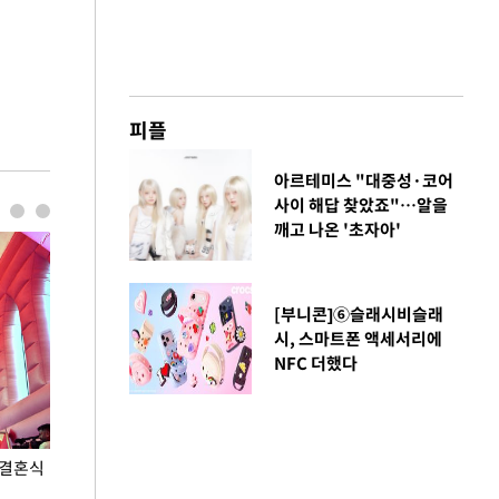
피플
아르테미스 "대중성·코어
사이 해답 찾았죠"…알을
깨고 나온 '초자아'
[부니콘]⑥슬래시비슬래
시, 스마트폰 액세서리에
NFC 더했다
 결혼식
폭염으로 멈춘 프로야구… 발걸음 돌리는 팬들
이 대통령, '청
총력 대응'