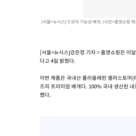
태
-19719초 전 >
입추에도 극한더위…서울 낮 39도 '폭염중대경보'
-14683초 전 >
이란, 호르무즈서 "적국 목표물들"과 대치로 남부 케슘섬
[서울=뉴시스] 드모아 기능성 베개. (사진=홈앤쇼핑 제공) 
례 큰 폭발음
-13398초 전 >
[속보]美, 폴리실리콘 수입 규제…파생제품 15% 관세, 1
발효
-11549초 전 >
[속보]트럼프, 美 원정출산 금지 행정명령 서명
-9249초 전 >
[속보] 뉴욕증시, 일제 하락 마감…나스닥 0.06%↓
[서울=뉴시스]강은정 기자 = 홈앤쇼핑은 이달 
다고 4일 밝혔다.
이번 제품은 국내산 폴리올레핀 엘라스토머(PO
즈의 프리미엄 베개다. 100% 국내 생산된 
했다.