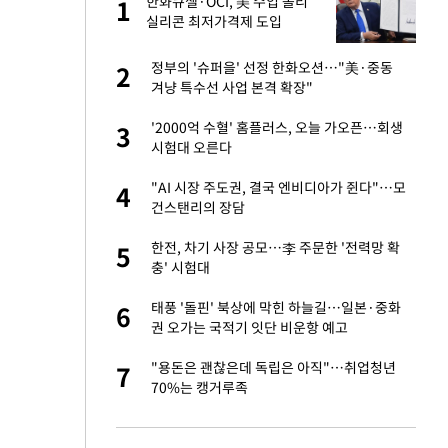
"이
한화큐셀·OCI, 美 수입 폴리
1
1
실리콘 최저가격제 도입
에…"공정 경쟁·수익성 개선
환영"
신 근황 "가볼 만하
정부의 '슈퍼을' 선정 한화오션…"美·중동
2
2
겨냥 특수선 사업 본격 확장"
 했다"…탈북민 김
'2000억 수혈' 홈플러스, 오늘 가오픈…회생
3
3
 회상
시험대 오른다
 속도내는 K-제약
"AI 시장 주도권, 결국 엔비디아가 쥔다"…모
4
4
건스탠리의 장담
련 직접 해봤습니
한전, 차기 사장 공모…李 주문한 '전력망 확
5
5
'완벽 소화'
충' 시험대
 폴리실리콘 최저가
태풍 '돌핀' 북상에 막힌 하늘길…일본·중화
6
6
·수익성 개선 환
권 오가는 국적기 잇단 비운항 예고
용객 제한을" vs
"용돈은 괜찮은데 독립은 아직"…취업청년
7
7
"
70%는 캥거루족