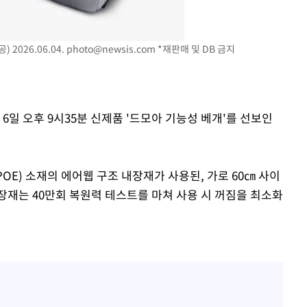
방은희, 母 고독사에 오열 
1
틀 만에 발견"
에서 두차
김지수, '여행사 대표' 변
2
2026.06.04.
photo@newsis.com
*재판매 및 DB 금지
20일 후
니…"
"바지 벗고 앞뒤로 돌아야
3
서아, 기쁨조 검사 수치심
6일 오후 9시35분 신제품 '드모아 기능성 베개'를 선보인
"신약 찾자"…정부 과제로
4
바이오
"여군 지원 막힌 UDT 훈
5
E) 소재의 에어웹 구조 내장재가 사용된, 가로 60㎝ 사이
다"…707 출신 女유튜버 
내장재는 40만회 복원력 테스트를 마쳐 사용 시 꺼짐을 최소화
한화큐셀·OCI, 美 수입
6
격제 도입에…"공정 경쟁
영"
"한강수영장, 문신 노출 이
7
"출입 막는 건 명백한 차별