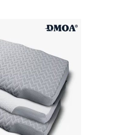
에서 두차
20일 후
 사망
 CDC
 압수수색
위 등 9곳
출발
개장
3명은 중