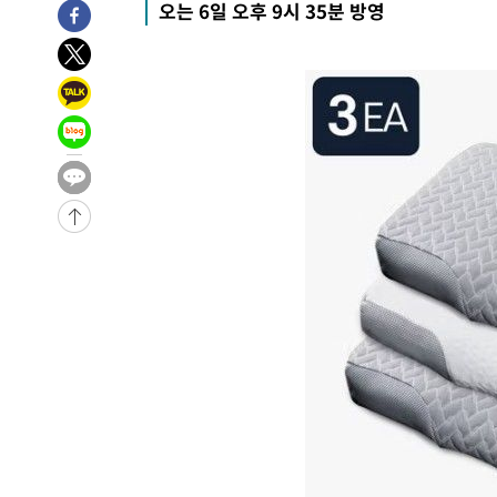
오는 6일 오후 9시 35분 방영
-14683초 전 >
이란, 호르무즈서 "적국 목표물들"과 대치로 남부 케슘섬
례 큰 폭발음
-13398초 전 >
[속보]美, 폴리실리콘 수입 규제…파생제품 15% 관세, 1
발효
-11549초 전 >
[속보]트럼프, 美 원정출산 금지 행정명령 서명
-9249초 전 >
[속보] 뉴욕증시, 일제 하락 마감…나스닥 0.06%↓
-30447초 전 >
[속보]'채상병 순직 책임' 임성근, 항소심도 징역 3년
-30313초 전 >
[속보]종합특검, '관저이전 봐주기 감사' 유병호 구속기소
-26913초 전 >
민주 콩고 에볼라환자 4천명 돌파, 4053명 발생 1850명
-26163초 전 >
[속보]'300억원대 사기 혐의' 차가원 대표 구속 송치
-25357초 전 >
"미 전국적 살모네라 식중독 원인은 멕시코산 할라피뇨"--
-23870초 전 >
[속보]경찰·노동부, HL만도 평택사업장 끼임 사망 관련
-23751초 전 >
[속보]합수본, '투표율 허위 입력' 중앙·서울·경기도 선관
압수수색
-23506초 전 >
[속보]원·달러 환율, 오전 9시 1423.8원
-23302초 전 >
[속보]삼성전자·SK하이닉스 동반 강보합…1%대 상승 
-23288초 전 >
[속보]코스닥, 5.95포인트(0.74%) 상승한 807.62개장
-23256초 전 >
[속보]코스피, 6300선 재탈환…1.09% 오른 6365.07 
-20421초 전 >
시리아 다마스쿠스 교외에서 미니버스 폭발.. 14명 부상, 