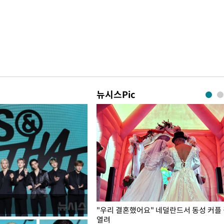
뉴시스Pic
국엔 찜통 더위
"우리 결혼했어요" 네덜란드서 동성 커플
열려