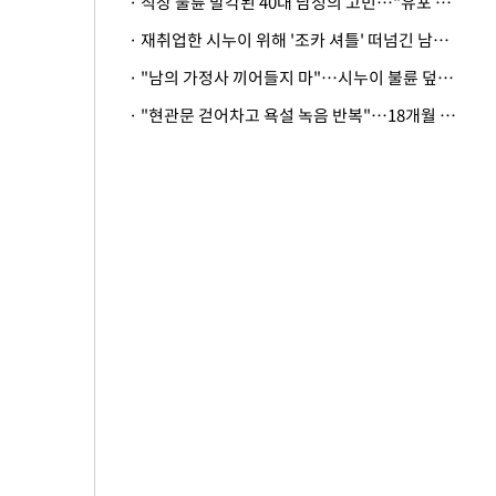
· 직장 불륜 발각된 40대 남성의 고민…"유포 동료 명예훼손·협박죄 고소 가능할까"
· 재취업한 시누이 위해 '조카 셔틀' 떠넘긴 남편…아내 "난 못한다"
· "남의 가정사 끼어들지 마"…시누이 불륜 덮으려는 남편에 억울한 아내
· "현관문 걷어차고 욕설 녹음 반복"…18개월 아기 키우는 집 뒤흔든 '앞집의 비극'