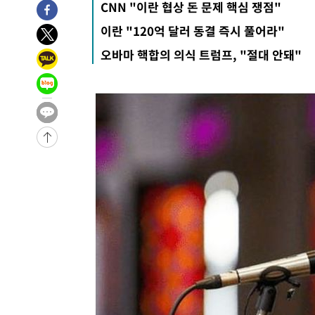
CNN "이란 협상 돈 문제 핵심 쟁점"
-30968초 전 >
[속보]종합특검, '관저이전 봐주기 감사' 유병호 구속기소
이란 "120억 달러 동결 즉시 풀어라"
-27568초 전 >
민주 콩고 에볼라환자 4천명 돌파, 4053명 발생 1850명
오바마 핵합의 의식 트럼프, "절대 안돼"
-26818초 전 >
[속보]'300억원대 사기 혐의' 차가원 대표 구속 송치
-26012초 전 >
"미 전국적 살모네라 식중독 원인은 멕시코산 할라피뇨"--
-24525초 전 >
[속보]경찰·노동부, HL만도 평택사업장 끼임 사망 관련
-24406초 전 >
[속보]합수본, '투표율 허위 입력' 중앙·서울·경기도 선관
압수수색
-24161초 전 >
[속보]원·달러 환율, 오전 9시 1423.8원
-23957초 전 >
[속보]삼성전자·SK하이닉스 동반 강보합…1%대 상승 
-23943초 전 >
[속보]코스닥, 5.95포인트(0.74%) 상승한 807.62개장
-23911초 전 >
[속보]코스피, 6300선 재탈환…1.09% 오른 6365.07 
-21076초 전 >
시리아 다마스쿠스 교외에서 미니버스 폭발.. 14명 부상, 
태
-20374초 전 >
입추에도 극한더위…서울 낮 39도 '폭염중대경보'
-15338초 전 >
이란, 호르무즈서 "적국 목표물들"과 대치로 남부 케슘섬
례 큰 폭발음
-14053초 전 >
[속보]美, 폴리실리콘 수입 규제…파생제품 15% 관세, 1
발효
-12204초 전 >
[속보]트럼프, 美 원정출산 금지 행정명령 서명
-9904초 전 >
[속보] 뉴욕증시, 일제 하락 마감…나스닥 0.06%↓