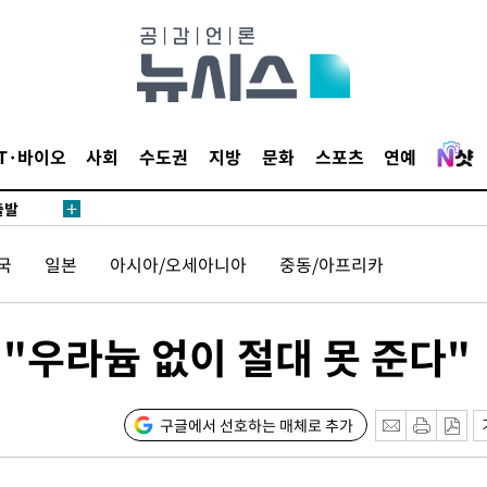
 사망
 CDC
 압수수색
위 등 9곳
IT·바이오
사회
수도권
지방
문화
스포츠
연예
출발
국
일본
아시아/오세아니아
중동/아프리카
개장
3명은 중
 "우라늄 없이 절대 못 준다"
에서 두차
20일 후
구글에서 선호하는 매체로 추가