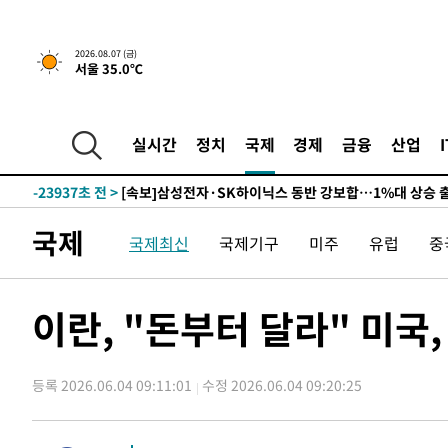
-27548초 전 >
민주 콩고 에볼라환자 4천명 돌파, 4053명 발생 1850명
-26798초 전 >
[속보]'300억원대 사기 혐의' 차가원 대표 구속 송치
2026.08.07 (금)
서울 35.0℃
-25992초 전 >
"미 전국적 살모네라 식중독 원인은 멕시코산 할라피뇨"--
-24505초 전 >
[속보]경찰·노동부, HL만도 평택사업장 끼임 사망 관련
-24386초 전 >
[속보]합수본, '투표율 허위 입력' 중앙·서울·경기도 선관
실시간
정치
국제
경제
금융
산업
압수수색
-24141초 전 >
[속보]원·달러 환율, 오전 9시 1423.8원
-23937초 전 >
[속보]삼성전자·SK하이닉스 동반 강보합…1%대 상승 
-23923초 전 >
[속보]코스닥, 5.95포인트(0.74%) 상승한 807.62개장
국제
국제최신
국제기구
미주
유럽
중
-23891초 전 >
[속보]코스피, 6300선 재탈환…1.09% 오른 6365.07 
-21056초 전 >
시리아 다마스쿠스 교외에서 미니버스 폭발.. 14명 부상, 
태
-20354초 전 >
입추에도 극한더위…서울 낮 39도 '폭염중대경보'
이란, "돈부터 달라" 미국,
-15318초 전 >
이란, 호르무즈서 "적국 목표물들"과 대치로 남부 케슘섬
례 큰 폭발음
-14033초 전 >
[속보]美, 폴리실리콘 수입 규제…파생제품 15% 관세, 1
발효
등록 2026.06.04 09:11:01
수정 2026.06.04 09:20:25
-12184초 전 >
[속보]트럼프, 美 원정출산 금지 행정명령 서명
-9884초 전 >
[속보] 뉴욕증시, 일제 하락 마감…나스닥 0.06%↓
-31102초 전 >
[속보]'채상병 순직 책임' 임성근, 항소심도 징역 3년