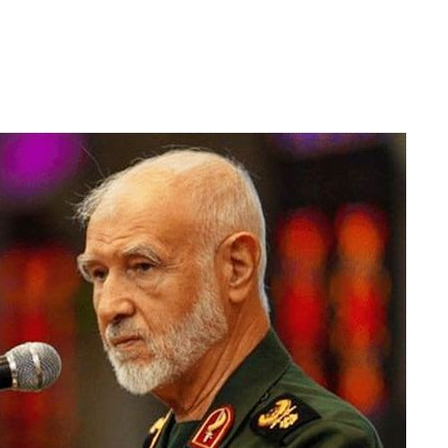
 사망
 CDC
 압수수색
위 등 9곳
출발
개장
3명은 중
에서 두차
20일 후