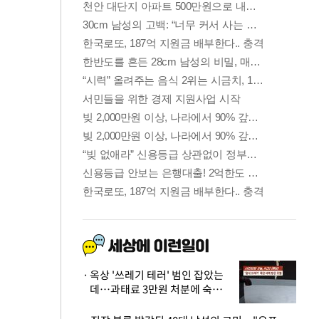
옥상 '쓰레기 테러' 범인 잡았는
데…과태료 3만원 처분에 숙박업
주 허탈