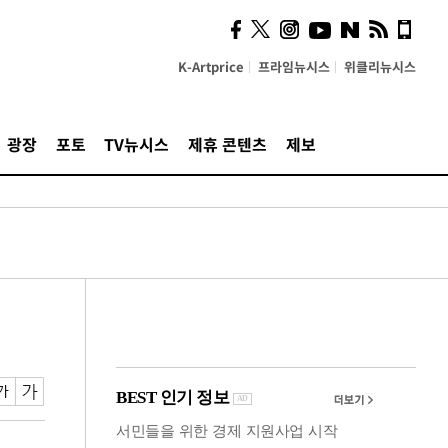
시, 스마트폰 액세서리에
NFC 더했다
K-Artprice
프라임뉴시스
위클리뉴시스
광장
포토
TV뉴시스
제휴 콘텐츠
제보