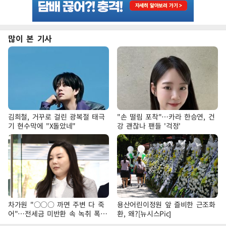
많이 본 기사
김희철, 거꾸로 걸린 광복절 태극
"손 떨림 포착"…카라 한승연, 건
기 현수막에 "X돌았네"
강 괜찮나 팬들 '걱정'
차가원 "○○○ 까면 주변 다 죽
용산어린이정원 앞 즐비한 근조화
어"…전세금 미반환 속 녹취 폭로
환, 왜?[뉴시스Pic]
파장