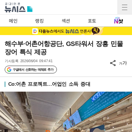
메인
랭킹
섹션
포토
해수부·어촌어항공단, GS타워서 장흥 민물
장어 특식 제공
기사등록
2026/06/04 09:47:41
가
가
구글에서 선호하는 매체로 추가
Co:어촌 프로젝트…어업인 소득 증대