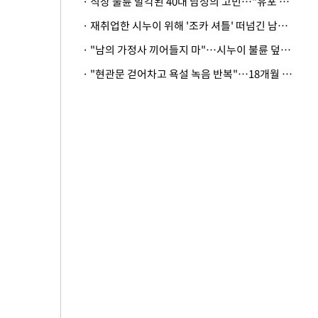
· 직장 불륜 발각된 40대 남성의 고민…"유포 동료 명예훼손·협박죄 고소 가능할까"
· 재취업한 시누이 위해 '조카 셔틀' 떠넘긴 남편…아내 "난 못한다"
· "남의 가정사 끼어들지 마"…시누이 불륜 덮으려는 남편에 억울한 아내
· "현관문 걷어차고 욕설 녹음 반복"…18개월 아기 키우는 집 뒤흔든 '앞집의 비극'