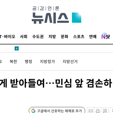
에서 두차
20일 후
IT·바이오
사회
수도권
지방
문화
스포츠
연예
에서 두차
교
북한
행정
지방정가
지방선거
20일 후
겁게 받아들여…민심 앞 겸손
구글에서 선호하는 매체로 추가