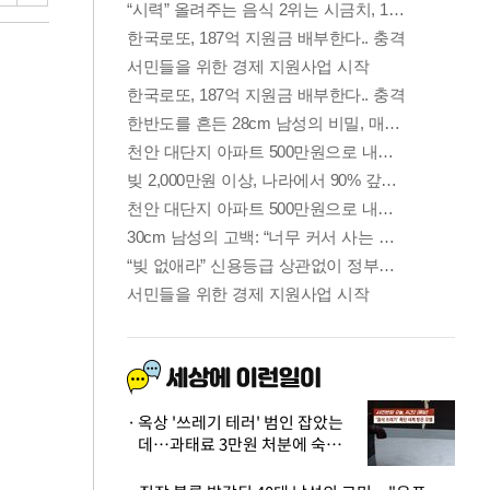
옥상 '쓰레기 테러' 범인 잡았는
데…과태료 3만원 처분에 숙박업
주 허탈