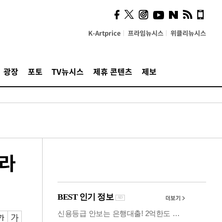
의견, 국토부·LH에 충실히
전달할 것"
K-Artprice
프라임뉴시스
위클리뉴시스
광장
포토
TV뉴시스
제휴 콘텐츠
제보
하라