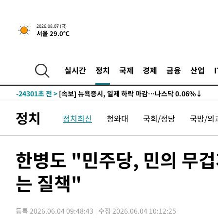
2026.08.07 (금)
서울 29.0℃
-24301초 전 >
[속보] 뉴욕증시, 일제 하락 마감…나스닥 0.06%↓
-29735초 전 >
이란, 호르무즈서 "적국 목표물들"과 대치로 남부 케슘섬
례 큰 폭발음
-28450초 전 >
[속보]美, 폴리실리콘 수입 규제…파생제품 15% 관세, 1
실시간
정치
국제
경제
금융
산업
발효
-26601초 전 >
[속보]트럼프, 美 원정출산 금지 행정명령 서명
-24301초 전 >
[속보] 뉴욕증시, 일제 하락 마감…나스닥 0.06%↓
-29735초 전 >
이란, 호르무즈서 "적국 목표물들"과 대치로 남부 케슘섬
정치
정치최신
청와대
국회/정당
국방/외
례 큰 폭발음
-28450초 전 >
[속보]美, 폴리실리콘 수입 규제…파생제품 15% 관세, 1
발효
-26601초 전 >
[속보]트럼프, 美 원정출산 금지 행정명령 서명
-24301초 전 >
[속보] 뉴욕증시, 일제 하락 마감…나스닥 0.06%↓
한병도 "민주당, 민의 무
는 질책"
등록 2026.06.04 09:48:43
수정 2026.06.04 10:12:25