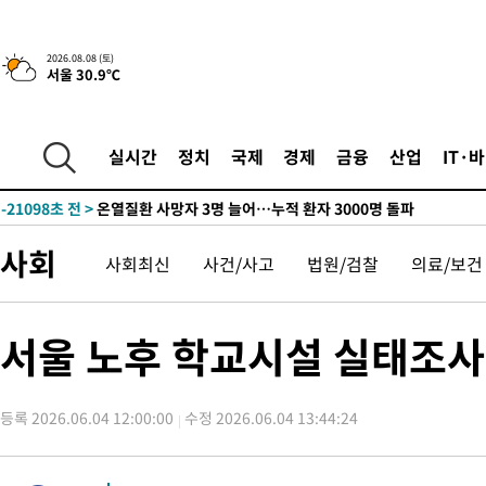
42.08%·宋 10.17%
-29368초 전 >
이강인 "아틀레티코 이적 기뻐…등번호 7번 의미보단 팀 위해 
것"
-29303초 전 >
[속보]與 당대표 경선, 제주·인천 권리당원 투표 김민석 승리
2026.08.08 (토)
서울 30.9℃
-23077초 전 >
낮 최고 35도 '무더위'…동해안 시간당 30㎜ '강한 비'[내일날
-22347초 전 >
[속보]이강인 "감독님이 원하는 마음 느꼈고, 많은 트로피 원해
틀레티코 이적"
-22129초 전 >
수도권 40도 육박 '펄펄'…동해안 일부 지역엔 호의주의보
실시간
정치
국제
경제
금융
산업
IT·
-21098초 전 >
온열질환 사망자 3명 늘어…누적 환자 3000명 돌파
-15043초 전 >
강릉에 시간당 81.4㎜ 물폭탄…도로 잠기고 담벼락 붕괴
-11150초 전 >
백운산서 80년근 천종산삼 9뿌리 발견…감정가 1.3억원
사회
사회최신
사건/사고
법원/검찰
의료/보건
-8860초 전 >
선재도서 해루질 나섰다 실종 60대, 닷새 만에 숨진 채 발견
-6394초 전 >
남자 농구, 나고야 아시안게임서 '홈팀' 일본과 한일전
-5770초 전 >
여수 오동도 해상서 모터보트 전복…1명 사망·1명 실종
서울 노후 학교시설 실태조사
-1997초 전 >
극한폭염 한풀 꺾이지만…'낮 최고 35도' 무더위, 열대야 계속[
주 날씨]
16분 전 >
축구협회 "압수수색·성접대 논란 사과…쇄신의 기회로 삼겠다"
등록 2026.06.04 12:00:00
수정 2026.06.04 13:44:24
41분 전 >
[속보]'압수수색·성접대 논란' 축구협회 "실망과 걱정 안겨드려 죄
3시간 전 >
'최고 37도' 폭염 지속…강원동해안 최대 150㎜ 비
5시간 전 >
[속보]뉴욕증시 상승 마감…S&P 0.6% 나스닥 1.3%↑