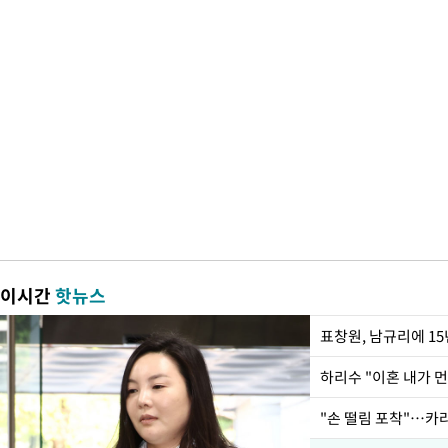
이시간
핫뉴스
하리수 "이혼 내가 
"손 떨림 포착"…카라