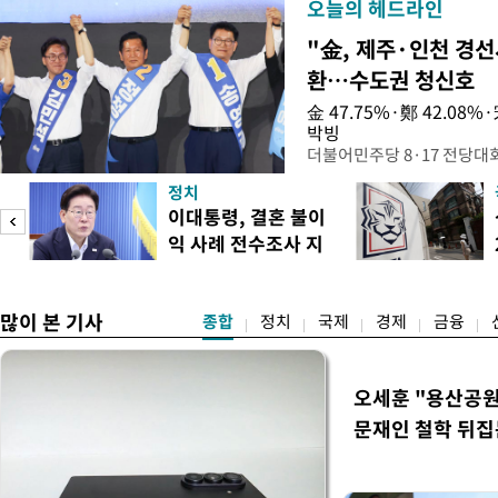
오늘의 헤드라인
"金, 제주·인천 경선
환…수도권 청신호
金 47.75%·鄭 42.08
박빙
더불어민주당 8·17 전당대
인천 권리당원 투표에서 김민
정치
난주 첫 주말 순회경선에서 
이대통령, 결혼 불이
경남에서는 정청래 후보가 승
익 사례 전수조사 지
앙당 선관위원장은 8일 제
시
합산 결과 김 후보가 전체 투표
많이 본 기사
종합
정치
국제
경제
금융
오세훈 "용산공원
문재인 철학 뒤집