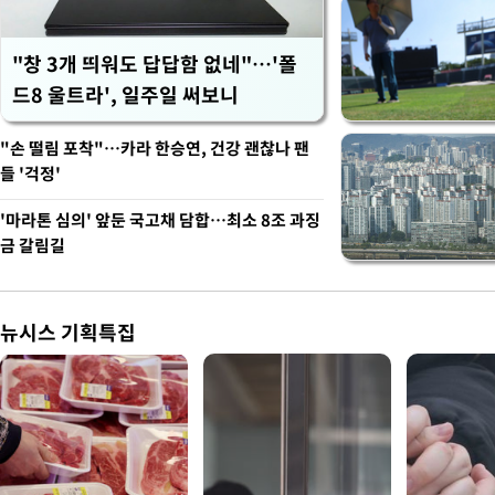
"창 3개 띄워도 답답함 없네"…'폴
드8 울트라', 일주일 써보니
"손 떨림 포착"…카라 한승연, 건강 괜찮나 팬
들 '걱정'
'마라톤 심의' 앞둔 국고채 담합…최소 8조 과징
금 갈림길
뉴시스 기획특집