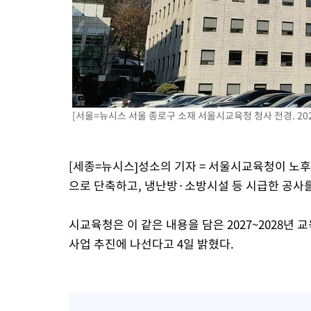
40분 전 >
[속보]'압수수색·성접대 논란' 축구협회 "실망과 걱정 안겨드려 죄
3시간 전 >
'최고 37도' 폭염 지속…강원동해안 최대 150㎜ 비
5시간 전 >
[속보]뉴욕증시 상승 마감…S&P 0.6% 나스닥 1.3%↑
[서울=뉴시스 서울 종로구 소재 서울시교육청 청사 전경. 2022
[세종=뉴시스]성소의 기자 = 서울시교육청이 노후
으로 단축하고, 냉난방·소방시설 등 시급한 공사를
시교육청은 이 같은 내용을 담은 2027~2028
사업 추진에 나선다고 4일 밝혔다.