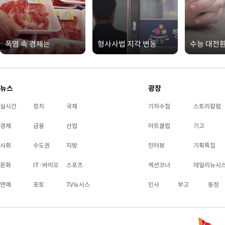
폭염 속 경제는
형사사법 지각 변동
수능 대전
뉴스
광장
실시간
정치
국제
기자수첩
스토리칼럼
경제
금융
산업
아트클럽
기고
사회
수도권
지방
인터뷰
기획특집
문화
IT·바이오
스포츠
섹션코너
데일리뉴시
연예
포토
TV뉴시스
인사
부고
동정