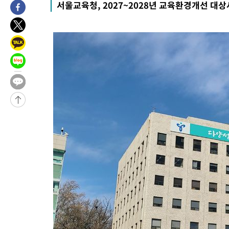
서울교육청, 2027~2028년 교육환경개선 대
-30619초 전 >
[속보]與최고위원 제주·인천 순회경선…박선원·최민희·서미
한민수·김용 순
-30572초 전 >
[속보]김민석, 與 전대 당원투표 누적 득표율 45.42%로 1위…
청래 44.56%
-29854초 전 >
[속보]與 대표 경선 제주·인천 당원투표…金 47.75%·鄭
42.08%·宋 10.17%
-29388초 전 >
이강인 "아틀레티코 이적 기뻐…등번호 7번 의미보단 팀 위해 
것"
-29323초 전 >
[속보]與 당대표 경선, 제주·인천 권리당원 투표 김민석 승리
-23097초 전 >
낮 최고 35도 '무더위'…동해안 시간당 30㎜ '강한 비'[내일날
-22367초 전 >
[속보]이강인 "감독님이 원하는 마음 느꼈고, 많은 트로피 원해
틀레티코 이적"
-22149초 전 >
수도권 40도 육박 '펄펄'…동해안 일부 지역엔 호의주의보
-21118초 전 >
온열질환 사망자 3명 늘어…누적 환자 3000명 돌파
-15063초 전 >
강릉에 시간당 81.4㎜ 물폭탄…도로 잠기고 담벼락 붕괴
-11170초 전 >
백운산서 80년근 천종산삼 9뿌리 발견…감정가 1.3억원
-8880초 전 >
선재도서 해루질 나섰다 실종 60대, 닷새 만에 숨진 채 발견
-6414초 전 >
남자 농구, 나고야 아시안게임서 '홈팀' 일본과 한일전
-5790초 전 >
여수 오동도 해상서 모터보트 전복…1명 사망·1명 실종
-2017초 전 >
극한폭염 한풀 꺾이지만…'낮 최고 35도' 무더위, 열대야 계속[
주 날씨]
16분 전 >
축구협회 "압수수색·성접대 논란 사과…쇄신의 기회로 삼겠다"