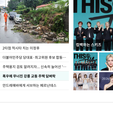
컴백하는 스키즈
청와대 일주일
2타점 적시타 치는 이정후
더불어민주당 당대표·최고위원 후보 합동연설회
주택용지 검토 알려지자... 신속히 늘어선 '근조화환'
폭우에 무너진 강릉 교동 주택 담벼락
안드레예바에게 서브하는 페르난데스