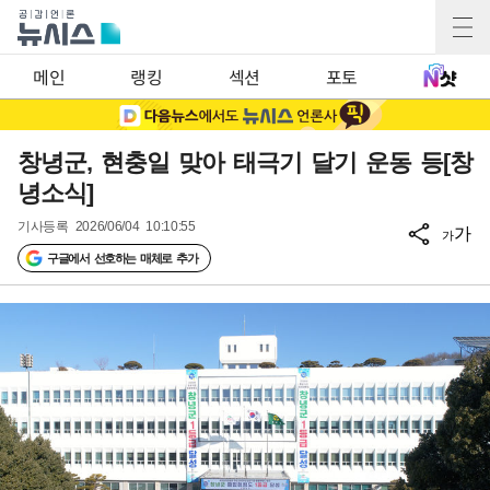
메인
랭킹
섹션
포토
창녕군, 현충일 맞아 태극기 달기 운동 등[창
녕소식]
기사등록
2026/06/04 10:10:55
가
가
구글에서 선호하는 매체로 추가