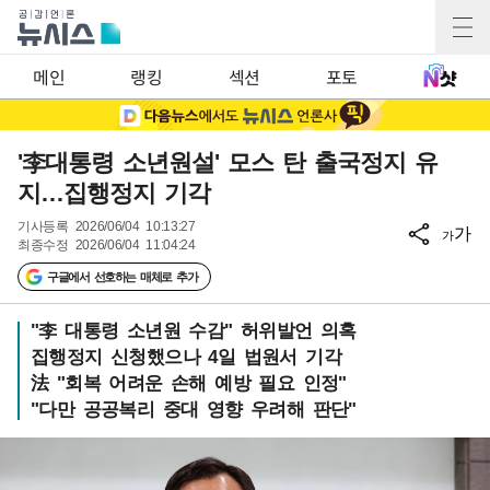
메인
랭킹
섹션
포토
'李대통령 소년원설' 모스 탄 출국정지 유
지…집행정지 기각
기사등록
2026/06/04 10:13:27
가
가
최종수정
2026/06/04 11:04:24
구글에서 선호하는 매체로 추가
"李 대통령 소년원 수감" 허위발언 의혹
집행정지 신청했으나 4일 법원서 기각
法 "회복 어려운 손해 예방 필요 인정"
"다만 공공복리 중대 영향 우려해 판단"