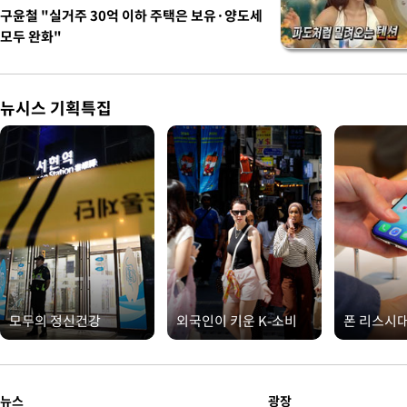
구윤철 "실거주 30억 이하 주택은 보유·양도세
모두 완화"
뉴시스 기획특집
모두의 정신건강
외국인이 키운 K-소비
폰 리스시
뉴스
광장