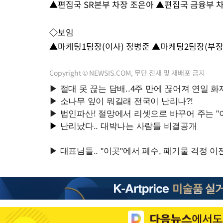
▲편집국 SR본부 차장 조은아 ▲편집국 금융부 
-19054초 전 >
[속보]코스피, 6300선 재탈환…1.09% 오른 6365.07 개장
-16219초 전 >
시리아 다마스쿠스 교외에서 미니버스 폭발.. 14명 부상, 3명은
◇보임
태
-15517초 전 >
입추에도 극한더위…서울 낮 39도 '폭염중대경보'
▲마케팅1팀장(이사) 정병준 ▲마케팅2팀장(부장
-10481초 전 >
이란, 호르무즈서 "적국 목표물들"과 대치로 남부 케슘섬에서 
례 큰 폭발음
-9196초 전 >
[속보]美, 폴리실리콘 수입 규제…파생제품 15% 관세, 120일 후
Copyright © NEWSIS.COM, 무단 전재 및 재배포 금지
효
-7347초 전 >
[속보]트럼프, 美 원정출산 금지 행정명령 서명
-5047초 전 >
[속보] 뉴욕증시, 일제 하락 마감…나스닥 0.06%↓