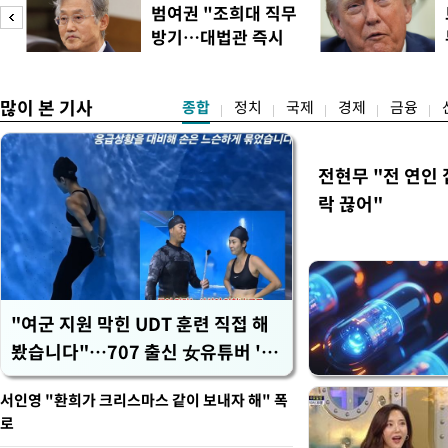
(40대 직장인 A씨) 유례없
범여권 "조희대 직무
에도 쉽게 짜증을 내거나 
방기…대법관 즉시
있다. 높은 기온과 습도가 
송
제청"
많이 본 기사
종합
정치
국제
경제
금융
전현무 "전 연인
락 끊어"
"여군 지원 막힌 UDT 훈련 직접 해
봤습니다"…707 출신 女유튜버 '완
벽 소화'
서인영 "환희가 크리스마스 같이 보내자 해" 폭
로