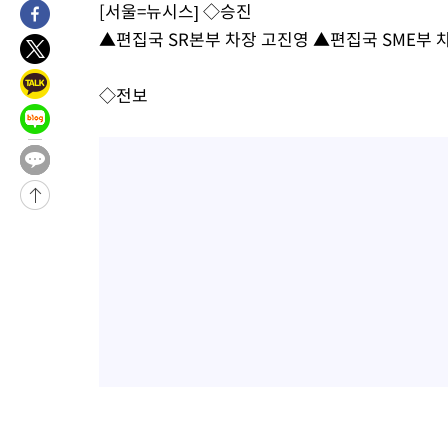
[서울=뉴시스] ◇승진
태
-15517초 전 >
입추에도 극한더위…서울 낮 39도 '폭염중대경보'
▲편집국 SR본부 차장 고진영 ▲편집국 SME부 차
-10481초 전 >
이란, 호르무즈서 "적국 목표물들"과 대치로 남부 케슘섬에서 
례 큰 폭발음
-9196초 전 >
[속보]美, 폴리실리콘 수입 규제…파생제품 15% 관세, 120일 후
◇전보
효
-7347초 전 >
[속보]트럼프, 美 원정출산 금지 행정명령 서명
-5047초 전 >
[속보] 뉴욕증시, 일제 하락 마감…나스닥 0.06%↓
-29085초 전 >
[속보] 7월 중국 수출 23.9%↑ 수입 27.5%↑…무역총액
25.3%↑
-26245초 전 >
[속보]'채상병 순직 책임' 임성근, 항소심도 징역 3년
-26111초 전 >
[속보]종합특검, '관저이전 봐주기 감사' 유병호 구속기소
-22711초 전 >
민주 콩고 에볼라환자 4천명 돌파, 4053명 발생 1850명 사망
-21961초 전 >
[속보]'300억원대 사기 혐의' 차가원 대표 구속 송치
-21155초 전 >
"미 전국적 살모네라 식중독 원인은 멕시코산 할라피뇨"-- CD
-19668초 전 >
[속보]경찰·노동부, HL만도 평택사업장 끼임 사망 관련 압수
-19549초 전 >
[속보]합수본, '투표율 허위 입력' 중앙·서울·경기도 선관위 등
압수수색
-19304초 전 >
[속보]원·달러 환율, 오전 9시 1423.8원
-19100초 전 >
[속보]삼성전자·SK하이닉스 동반 강보합…1%대 상승 출발
-19086초 전 >
[속보]코스닥, 5.95포인트(0.74%) 상승한 807.62개장