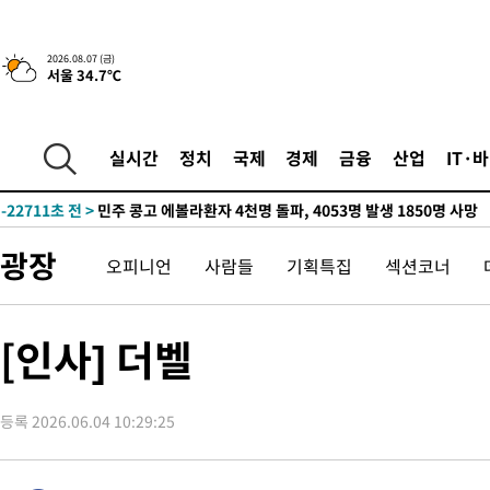
2026.08.07 (금)
서울 34.7℃
-5047초 전 >
[속보] 뉴욕증시, 일제 하락 마감…나스닥 0.06%↓
-29085초 전 >
[속보] 7월 중국 수출 23.9%↑ 수입 27.5%↑…무역총액
25.3%↑
-26245초 전 >
[속보]'채상병 순직 책임' 임성근, 항소심도 징역 3년
실시간
정치
국제
경제
금융
산업
IT·
-26111초 전 >
[속보]종합특검, '관저이전 봐주기 감사' 유병호 구속기소
-22711초 전 >
민주 콩고 에볼라환자 4천명 돌파, 4053명 발생 1850명 사망
-21961초 전 >
[속보]'300억원대 사기 혐의' 차가원 대표 구속 송치
광장
오피니언
사람들
기획특집
섹션코너
-21155초 전 >
"미 전국적 살모네라 식중독 원인은 멕시코산 할라피뇨"-- CD
-19668초 전 >
[속보]경찰·노동부, HL만도 평택사업장 끼임 사망 관련 압수
-19549초 전 >
[속보]합수본, '투표율 허위 입력' 중앙·서울·경기도 선관위 등
[인사] 더벨
압수수색
-19304초 전 >
[속보]원·달러 환율, 오전 9시 1423.8원
-19100초 전 >
[속보]삼성전자·SK하이닉스 동반 강보합…1%대 상승 출발
등록 2026.06.04 10:29:25
-19086초 전 >
[속보]코스닥, 5.95포인트(0.74%) 상승한 807.62개장
-19054초 전 >
[속보]코스피, 6300선 재탈환…1.09% 오른 6365.07 개장
-16219초 전 >
시리아 다마스쿠스 교외에서 미니버스 폭발.. 14명 부상, 3명은