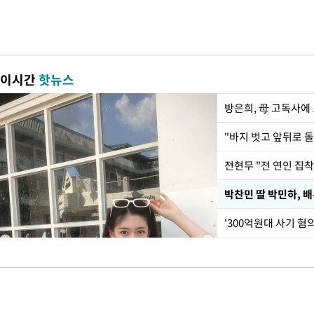
이시간
핫뉴스
방은희, 母 고독사에 
전현무 "전 연인 집
'300억원대 사기 혐