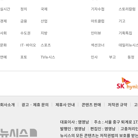
실시간
정치
국제
기자수첩
스토리칼럼
경제
금융
산업
아트클럽
기고
사회
수도권
지방
인터뷰
기획특집
문화
IT·바이오
스포츠
섹션코너
데일리뉴시
연예
포토
TV뉴시스
인사
부고
동정
회사소개
광고 · 제휴 문의
제휴사 안내
콘텐츠 판매
저작권 규약
고
대표이사 : 염영남
주소 : 서울 중구 퇴계로 1
발행인 : 염영남
편집인 : 염영남
고충처리인
뉴시스의 모든 콘텐츠는 저작권법의 보호를 받는 바, 무