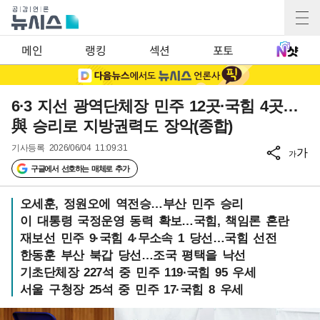
메인
랭킹
섹션
포토
6·3 지선 광역단체장 민주 12곳·국힘 4곳…
與 승리로 지방권력도 장악(종합)
기사등록
2026/06/04 11:09:31
가
가
구글에서 선호하는 매체로 추가
오세훈, 정원오에 역전승…부산 민주 승리
이 대통령 국정운영 동력 확보…국힘, 책임론 혼란
재보선 민주 9·국힘 4·무소속 1 당선…국힘 선전
한동훈 부산 북갑 당선…조국 평택을 낙선
기초단체장 227석 중 민주 119·국힘 95 우세
서울 구청장 25석 중 민주 17·국힘 8 우세