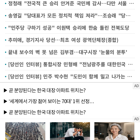
정청래 "전국적 큰 승리 안겨준 국민께 감사…다만 서울 탈환 못해 아파"(종합)
송영길 "당대표가 모든 정치적 책임 져라"…조승래 "당연한 말씀 왜 하나"
"민주당 구하기 성공" 이원택 승리에 한숨 돌린 전북도당
추미애, 경기지사 당선…최초 여성 광역단체장(종합)
끝내 보수의 벽 못 넘은 김부겸…대구시장 '눈물의 분투'
[당선인 인터뷰] 통합시장 민형배 "전남광주를 대한민국 새 성장축으로"
[당선인 인터뷰] 민주 박수현 "도민이 함께 밀고 나가는 충남 만들 것"