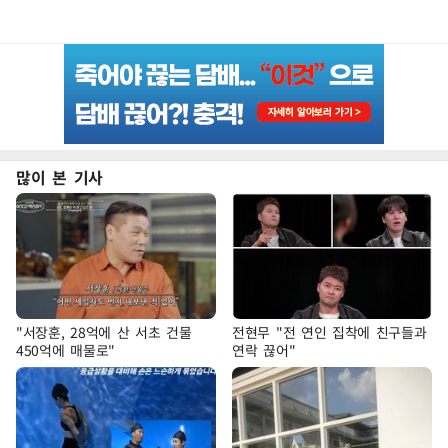
많이 본 기사
"서장훈, 28억에 산 서초 건물
전현무 "전 연인 집착에 친구들과
450억에 매물로"
연락 끊어"