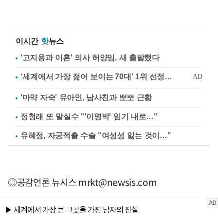
이시간
핫
뉴스
'고지용과 이혼' 의사 허양임, 새 출발했다
'마약 자숙' 유아인, 남사친과 뽀뽀 근황
정청래 또 말실수 "'이명박' 임기 내로…"
유혜정, 자궁적출 수술 "여성성 잃는 것이…"
◎공감언론 뉴시스
mrkt@newsis.com