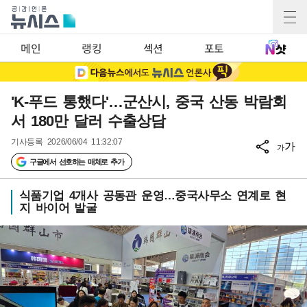
메인
랭킹
섹션
포토
'K-푸드 통했다'…군산시, 중국 산동 박람회
서 180만 달러 수출상담
기사등록
2026/06/04 11:32:07
가
가
구글에서 선호하는 매체로 추가
식품기업 4개사 공동관 운영…중국사무소 연계로 현
지 바이어 발굴