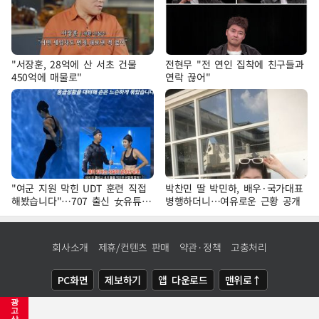
"서장훈, 28억에 산 서초 건물
전현무 "전 연인 집착에 친구들과
450억에 매물로"
연락 끊어"
"여군 지원 막힌 UDT 훈련 직접
박찬민 딸 박민하, 배우·국가대표
해봤습니다"…707 출신 女유튜버
병행하더니…여유로운 근황 공개
'완벽 소화'
회사소개
제휴/컨텐츠 판매
약관·정책
고충처리
PC화면
제보하기
앱 다운로드
맨위로↑
광
COPYRIGHTⓒ
NEWSIS
ALL RIGHTS RESERVED.
고