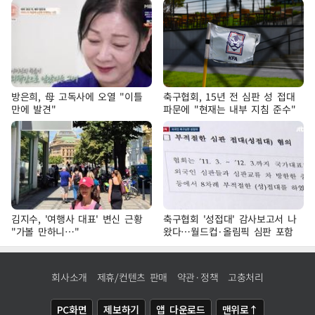
방은희, 母 고독사에 오열 "이틀
축구협회, 15년 전 심판 성 접대
만에 발견"
파문에 "현재는 내부 지침 준수"
김지수, '여행사 대표' 변신 근황
축구협회 '성접대' 감사보고서 나
"가볼 만하니…"
왔다…월드컵·올림픽 심판 포함
회사소개
제휴/컨텐츠 판매
약관·정책
고충처리
PC화면
제보하기
앱 다운로드
맨위로↑