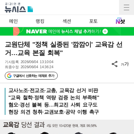
메인
랭킹
섹션
포토
교원단체 "정책 실종된 '깜깜이' 교육감 선
거…교육 본질 회복"
기사등록
2026/06/04 13:10:04
가
가
최종수정
2026/06/04 14:36:24
구글에서 선호하는 매체로 추가
교사노조·전교조·교총, 교육감 선거 비판
"교육 철학·정책 역량 검증 논의 부족해"
혐오·경선 불복 등…최교진 사퇴 요구도
현장 의견 청취·교권보호·공약 이행 촉구