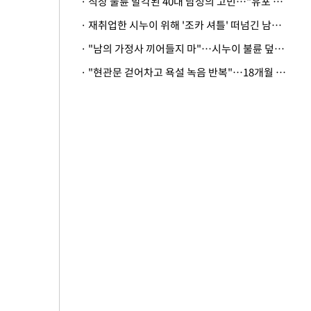
· 직장 불륜 발각된 40대 남성의 고민…"유포 동료 명예훼손·협박죄 고소 가능할까"
· 재취업한 시누이 위해 '조카 셔틀' 떠넘긴 남편…아내 "난 못한다"
· "남의 가정사 끼어들지 마"…시누이 불륜 덮으려는 남편에 억울한 아내
· "현관문 걷어차고 욕설 녹음 반복"…18개월 아기 키우는 집 뒤흔든 '앞집의 비극'