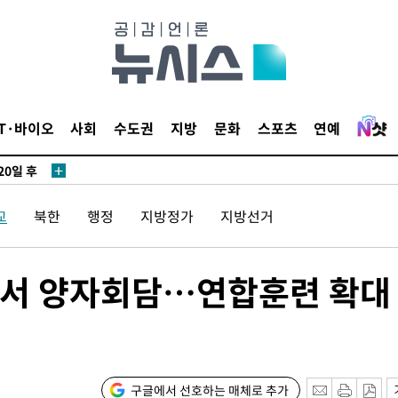
3명은 중
IT·바이오
사회
수도권
지방
문화
스포츠
연예
에서 두차
20일 후
교
북한
행정
지방정가
지방선거
3명은 중
곤서 양자회담…연합훈련 확대
에서 두차
20일 후
구글에서 선호하는 매체로 추가