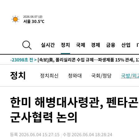
2026.08.07 (금)
서울 30.5℃
-18949초 전 >
[속보] 뉴욕증시, 일제 하락 마감…나스닥 0.06%↓
-30121초 전 >
시리아 다마스쿠스 교외에서 미니버스 폭발.. 14명 부상, 
태
-29419초 전 >
입추에도 극한더위…서울 낮 39도 '폭염중대경보'
실시간
정치
국제
경제
금융
산업
-24383초 전 >
이란, 호르무즈서 "적국 목표물들"과 대치로 남부 케슘섬
례 큰 폭발음
-23098초 전 >
[속보]美, 폴리실리콘 수입 규제…파생제품 15% 관세, 1
발효
-21249초 전 >
[속보]트럼프, 美 원정출산 금지 행정명령 서명
정치
정치최신
청와대
국회/정당
국방/외
-18949초 전 >
[속보] 뉴욕증시, 일제 하락 마감…나스닥 0.06%↓
-30121초 전 >
시리아 다마스쿠스 교외에서 미니버스 폭발.. 14명 부상, 
태
-29419초 전 >
입추에도 극한더위…서울 낮 39도 '폭염중대경보'
한미 해병대사령관, 펜타
-24383초 전 >
이란, 호르무즈서 "적국 목표물들"과 대치로 남부 케슘섬
례 큰 폭발음
군사협력 논의
-23098초 전 >
[속보]美, 폴리실리콘 수입 규제…파생제품 15% 관세, 1
발효
-21249초 전 >
[속보]트럼프, 美 원정출산 금지 행정명령 서명
-18949초 전 >
[속보] 뉴욕증시, 일제 하락 마감…나스닥 0.06%↓
등록 2026.06.04 15:27:15
수정 2026.06.04 18:28:24