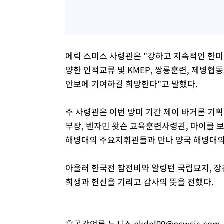
에릭 스미스 사령관은 "강하고 지속적인 한미
양한 인적교류 및 KMEP, 쌍룡훈련, 제병
안보에 기여하길 희망한다"고 말했다.
주 사령관은 이번 방미 기간 제이 바거론 기획
부장, 벤자민 왓슨 교육훈련사령관, 마이클 
해병대의 주요지휘관들과 만나 양국 해병대의
아울러 한국전 참전비와 알링턴 국립묘지, 장
희생과 헌신을 기리고 감사의 뜻을 전했다.
◎공감언론 뉴시스
okdol99@newsis.com