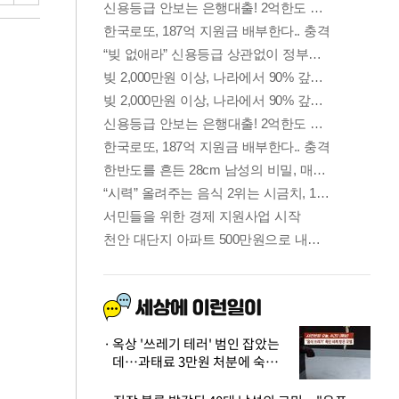
옥상 '쓰레기 테러' 범인 잡았는
데…과태료 3만원 처분에 숙박업
주 허탈