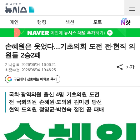
메인
랭킹
섹션
포토
손혜원은 웃었다…기초의회 도전 전·현직 의
원들 2승2패
기사등록
2026/06/04 16:06:21
가
가
최종수정
2026/06/04 19:46:25
구글에서 선호하는 매체로 추가
국회·광역의원 출신 4명 기초의원 도전
전 국회의원 손혜원·도의원 김미경 당선
현역 도의원 정영균·박현숙 접전 끝 패배