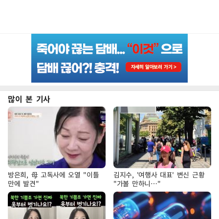
많이 본 기사
방은희, 母 고독사에 오열 "이틀
김지수, '여행사 대표' 변신 근황
만에 발견"
"가볼 만하니…"