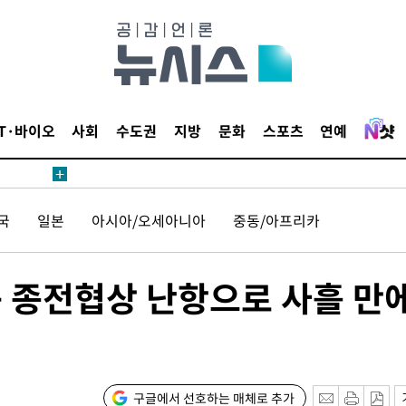
수색
 강화"
IT·바이오
사회
수도권
지방
문화
스포츠
연예
국
일본
아시아/오세아니아
중동/아프리카
황'
의
동 종전협상 난항으로 사흘 만
구글에서 선호하는 매체로 추가
 격파