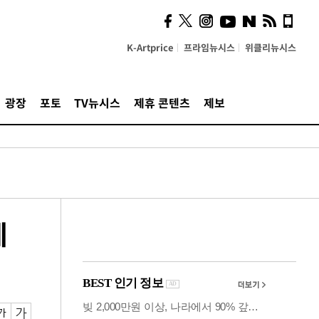
의견, 국토부·LH에 충실히
전달할 것"
K-Artprice
프라임뉴시스
위클리뉴시스
광장
포토
TV뉴시스
제휴 콘텐츠
제보
에