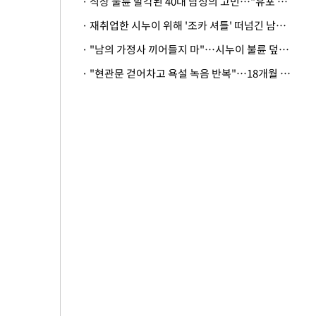
· 직장 불륜 발각된 40대 남성의 고민…"유포 동료 명예훼손·협박죄 고소 가능할까"
· 재취업한 시누이 위해 '조카 셔틀' 떠넘긴 남편…아내 "난 못한다"
· "남의 가정사 끼어들지 마"…시누이 불륜 덮으려는 남편에 억울한 아내
· "현관문 걷어차고 욕설 녹음 반복"…18개월 아기 키우는 집 뒤흔든 '앞집의 비극'