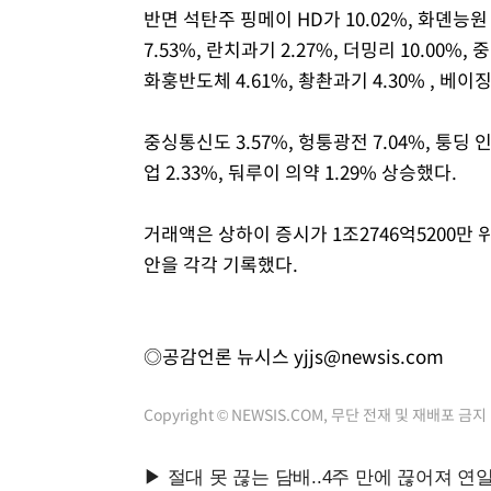
반면 석탄주 핑메이 HD가 10.02%, 화뎬능원 
7.53%, 란치과기 2.27%, 더밍리 10.00%,
화훙반도체 4.61%, 촹촨과기 4.30% , 베이징 
중싱통신도 3.57%, 헝퉁광전 7.04%, 퉁딩 인
업 2.33%, 둬루이 의약 1.29% 상승했다.
거래액은 상하이 증시가 1조2746억5200만 위안
안을 각각 기록했다.
◎공감언론 뉴시스
yjjs@newsis.com
Copyright © NEWSIS.COM, 무단 전재 및 재배포 금지