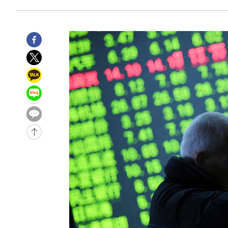
7시간 전 >
내일까지 39도 '펄펄'…기상청 "태풍 지나며 폭염 잠시 꺾인
-12475초 전 >
'월드컵 탈락 후폭풍' 축구협회…11시간 걸린 초유의 압
합)
-11911초 전 >
[속보] 뉴욕증시, 혼조 출발…나스닥 0.3%↓, 다우 0.1
-10704초 전 >
축구협회, 15년 전 심판 성 접대 파문에 "현재는 내부 지
-9389초 전 >
경찰, '홍명보는 2순위' 결론냈던 스포츠윤리센터도 압수
1시간 전 >
[속보]합참 "北 발사체는 단거리탄도미사일…감시·경계태세
1시간 전 >
日방위성, 北이 동해로 쏜 발사체는 탄도미사일 가능성
1시간 전 >
[속보] SKT, 에이닷 서비스 장애 발생…"원인 파악 중"
2시간 전 >
[속보]합참 "북, 동해상으로 미상 발사체 발사"
2시간 전 >
'낮 최고 39도' 불볕더위…한밤 열대야도 계속[내일날씨]
2시간 전 >
[속보]7~9일 프로야구 3연전도 폭염 취소…11일 재개
2시간 전 >
"韓 외환시장 개입 관측 배경엔 美의 대한국 무역적자 있어"
2시간 전 >
'월드컵 탈락 후폭풍' 축구협회…초유의 압수수색에 '충격·당
2시간 전 >
서울 낮 37.9도, 올여름 최고치 경신…영등포 순간 '40도'
2시간 전 >
[속보]종합특검, 대검 추가 압수수색…내란 중요임무종사 혐
3시간 전 >
[속보]코스닥, 800p 회복…0.26% 오른 801.67 마감