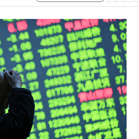
다"
수수색(종
4%↑
침 준수"
수색
 강화"
황'
의