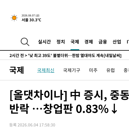
-9369초 전 >
경찰, '홍명보는 2순위' 결론냈던 스포츠윤리센터도 압수
1시간 전 >
[속보]합참 "北 발사체는 단거리탄도미사일…감시·경계태세
2026.08.07 (금)
서울 30.3℃
1시간 전 >
日방위성, 北이 동해로 쏜 발사체는 탄도미사일 가능성
1시간 전 >
[속보] SKT, 에이닷 서비스 장애 발생…"원인 파악 중"
2시간 전 >
[속보]합참 "북, 동해상으로 미상 발사체 발사"
실시간
정치
국제
경제
금융
산업
2시간 전 >
'낮 최고 39도' 불볕더위…한밤 열대야도 계속[내일날씨]
2시간 전 >
[속보]7~9일 프로야구 3연전도 폭염 취소…11일 재개
2시간 전 >
"韓 외환시장 개입 관측 배경엔 美의 대한국 무역적자 있어"
국제
국제최신
국제기구
미주
유럽
중
2시간 전 >
'월드컵 탈락 후폭풍' 축구협회…초유의 압수수색에 '충격·당
2시간 전 >
서울 낮 37.9도, 올여름 최고치 경신…영등포 순간 '40도'
2시간 전 >
[속보]종합특검, 대검 추가 압수수색…내란 중요임무종사 혐
[올댓차이나] 中 증시, 중
3시간 전 >
[속보]코스닥, 800p 회복…0.26% 오른 801.67 마감
반락 …창업판 0.83%↓
3시간 전 >
[속보]코스피, 301.88포인트(4.58%) 내린 6296.38 마감
3시간 전 >
[속보]원·달러 환율, 0.7원 내린 1423.8원 마감
4시간 전 >
"여기 떨어졌다"…다누리, 스페이스X 로켓 달 충돌 흔적 포착
등록 2026.06.04 17:58:30
5시간 전 >
손흥민, 5경기 연속골 실패…LAFC는 승부차기 끝 과달라하라