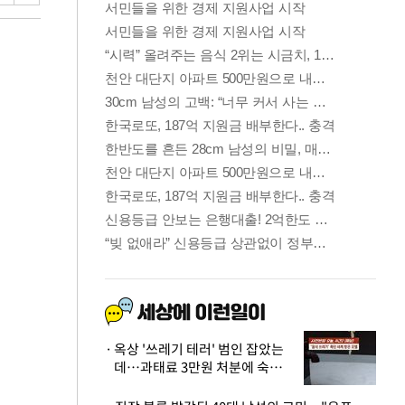
옥상 '쓰레기 테러' 범인 잡았는
데…과태료 3만원 처분에 숙박업
주 허탈