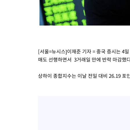
3시간 전 >
[속보]코스피, 301.88포인트(4.58%) 내린 6296.38 마감
3시간 전 >
[속보]원·달러 환율, 0.7원 내린 1423.8원 마감
4시간 전 >
"여기 떨어졌다"…다누리, 스페이스X 로켓 달 충돌 흔적 포착
5시간 전 >
손흥민, 5경기 연속골 실패…LAFC는 승부차기 끝 과달라하라
7시간 전 >
내일까지 39도 '펄펄'…기상청 "태풍 지나며 폭염 잠시 꺾인
[서울=뉴시스]이재준 기자 = 중국 증시는 4
매도 선행하면서 3거래일 만에 반락 마감했다
상하이 종합지수는 이날 전일 대비 26.19 포인트