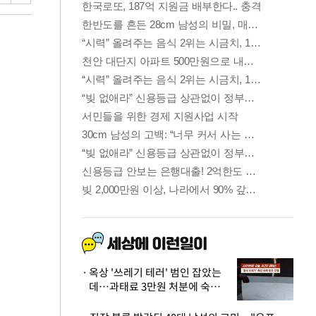
옥상 '쓰레기 테러' 범인 잡았는
데…과태료 3만원 처분에 숙박업
주 허탈