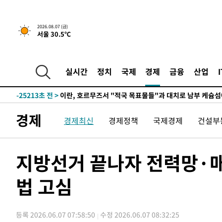
2026.08.07 (금)
서울 30.5℃
-19799초 전 >
[속보] 뉴욕증시, 일제 하락 마감…나스닥 0.06%↓
-30951초 전 >
시리아 다마스쿠스 교외에서 미니버스 폭발.. 14명 부상, 
태
실시간
정치
국제
경제
금융
산업
-30249초 전 >
입추에도 극한더위…서울 낮 39도 '폭염중대경보'
-25213초 전 >
이란, 호르무즈서 "적국 목표물들"과 대치로 남부 케슘섬
례 큰 폭발음
-23928초 전 >
[속보]美, 폴리실리콘 수입 규제…파생제품 15% 관세, 1
발효
-22079초 전 >
[속보]트럼프, 美 원정출산 금지 행정명령 서명
경제
경제최신
경제정책
국제경제
건설부
-19779초 전 >
[속보] 뉴욕증시, 일제 하락 마감…나스닥 0.06%↓
-30971초 전 >
시리아 다마스쿠스 교외에서 미니버스 폭발.. 14명 부상, 
태
지방선거 끝나자 전력망·매
-30269초 전 >
입추에도 극한더위…서울 낮 39도 '폭염중대경보'
-25233초 전 >
이란, 호르무즈서 "적국 목표물들"과 대치로 남부 케슘섬
법 고심
례 큰 폭발음
-23948초 전 >
[속보]美, 폴리실리콘 수입 규제…파생제품 15% 관세, 1
발효
-22099초 전 >
[속보]트럼프, 美 원정출산 금지 행정명령 서명
-19799초 전 >
[속보] 뉴욕증시, 일제 하락 마감…나스닥 0.06%↓
등록 2026.06.07 07:58:50
수정 2026.06.07 08:32:25