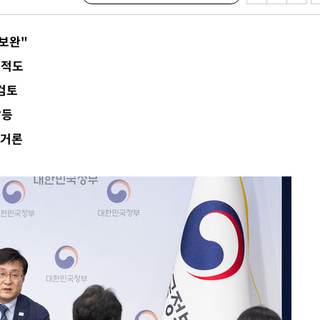
보완"
지적도
검토
갈등
 거론