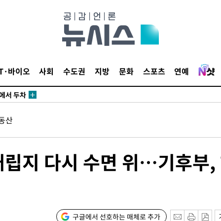
3명은 중
IT·바이오
사회
수도권
지방
문화
스포츠
연예
에서 두차
20일 후
동산
3명은 중
립지 다시 수면 위…기후부,
에서 두차
20일 후
구글에서 선호하는 매체로 추가