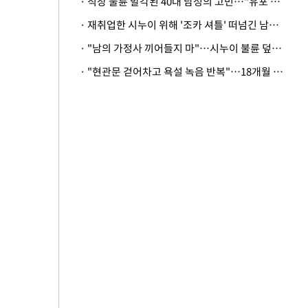
· 직장 불륜 발각된 40대 남성의 고민…"유포 동료 명예훼손·협박죄 고소 가능할까"
· 재취업한 시누이 위해 '조카 셔틀' 떠넘긴 남편…아내 "난 못한다"
· "남의 가정사 끼어들지 마"…시누이 불륜 덮으려는 남편에 억울한 아내
· "현관문 걷어차고 욕설 녹음 반복"…18개월 아기 키우는 집 뒤흔든 '앞집의 비극'