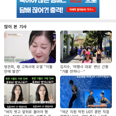
많이 본 기사
방은희, 母 고독사에 오열 "이틀
김지수, '여행사 대표' 변신 근황
만에 발견"
"가볼 만하니…"
"바지 벗고 앞뒤로 돌아야 했
"여군 지원 막힌 UDT 훈련 직접