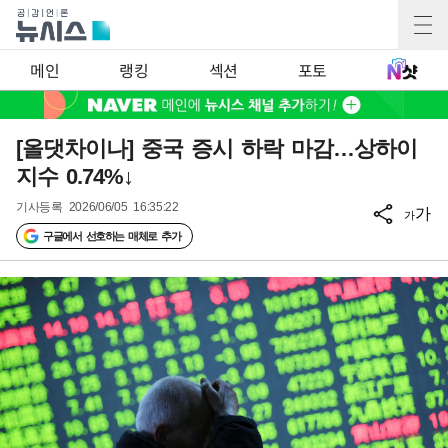
메인
랭킹
섹션
포토
[올댓차이나] 중국 증시 하락 마감…상하이
지수 0.74%↓
기사등록
2026/06/05 16:35:22
가
가
구글에서 선호하는 매체로 추가