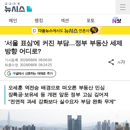
메인
랭킹
섹션
포토
'서울 표심'에 커진 부담…정부 부동산 세제
방향 어디로?
기사등록
2026/06/06 08:00:00
가
가
최종수정
2026/06/06 08:24:25
구글에서 선호하는 매체로 추가
오세훈 역전승 배경으로 떠오른 부동산 민심
장특공·보유세 등 개편 앞둔 정부 고심 깊어져
"전면적 과세 강화보다 실수요자 부담 완화 무게"