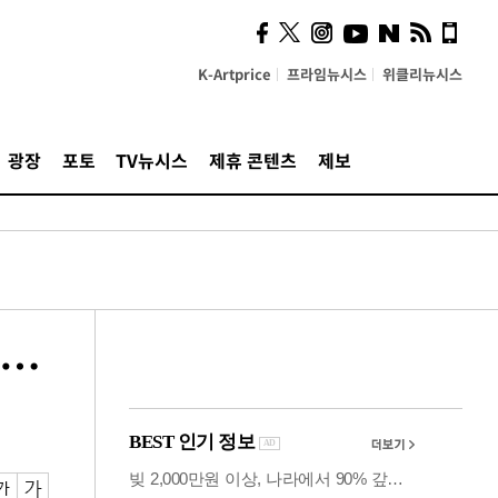
는 땀'이 빚어낸 주체의 미
학…관능의 완벽한 균형
K-Artprice
프라임뉴시스
위클리뉴시스
광장
포토
TV뉴시스
제휴 콘텐츠
제보
감…