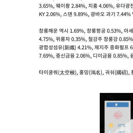
3.65%, 웨이촹 2.84%, 치훙 4.06%, 유다광전
KY 2.06%, 스뎬 9.89%, 광바오 과기 7.44
창룽해운 역시 1.69%, 창룽항공 0.53%, 아
4.75%, 위룽차 0.35%, 철강주 창룽강 0.85
광합성섬유(新纖) 4.21%, 제지주 중화펄프 6.
7.69%, 중신금융 2.06%, 디이금융 0.85%,
타이쿵쒀(太空梭), 훙밍(鴻名), 궈숴(國碩),