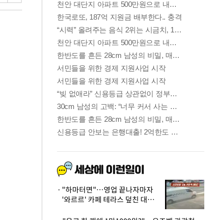
"하마터면"…영업 끝나자마자
'와르르' 카페 테라스 덮친 대리
석 외벽