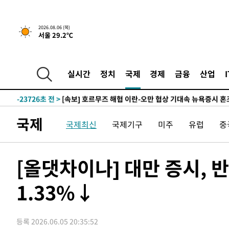
2026.08.06 (목)
서울 29.2℃
-6652초 전 >
[속보] "이란-오만, 호르무즈 해협 통행 항로 합의" 이란 
실시간
정치
국제
경제
금융
산업
인
-31553초 전 >
미 워싱턴주 스포캔 시의 통제불능 3개 산불, 방화선 일부
-23726초 전 >
[속보] 호르무즈 해협 이란-오만 협상 기대속 뉴욕증시 혼
우 0.49%↑
-22081초 전 >
[속보] 이란 대통령 "지금 최고지도자와 소통하기가 매우
국제
국제최신
국제기구
미주
유럽
중
취임 3년 인터뷰
-6632초 전 >
[속보] "이란-오만, 호르무즈 해협 통행 항로 합의" 이란 
인
-31573초 전 >
미 워싱턴주 스포캔 시의 통제불능 3개 산불, 방화선 일부
-23746초 전 >
[속보] 호르무즈 해협 이란-오만 협상 기대속 뉴욕증시 혼
[올댓차이나] 대만 증시,
우 0.49%↑
-22101초 전 >
[속보] 이란 대통령 "지금 최고지도자와 소통하기가 매우
취임 3년 인터뷰
1.33%↓
-6652초 전 >
[속보] "이란-오만, 호르무즈 해협 통행 항로 합의" 이란 
인
등록 2026.06.05 20:35:52