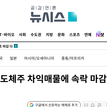
외무부 대변
IT·바이오
사회
수도권
지방
문화
스포츠
연예
 구축
조 마감 다
 어려워"
국
일본
아시아/오세아니아
중동/아프리카
외무부 대변
 구축
조 마감 다
 반도체주 차익매물에 속락 마
 어려워"
외무부 대변
구글에서 선호하는 매체로 추가