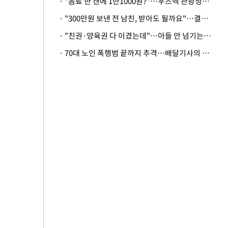
· "음료 한 캔에 1만1000원?"…우즈벡 관광청까지 나섰다, 유튜버 폭로 후폭풍
· "300만원 보낸 전 남친, 받아도 될까요"…결혼 앞둔 예비신부의 뜻밖 고충
· "친권·양육권 다 이겼는데"…아들 안 넘기는 아내에 '강제집행' 가능할까
· 70대 노인 폭행범 끝까지 추격…배달기사의 용기, 추가 피해 막았다