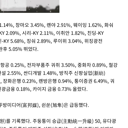
14%, 창마오 3.45%, 롄야 2.91%, 웨이잉 1.62%, 화숴
Y 2.09%, 시리-KY 2.11%, 이취안 1.82%, 친딩-KY
Mute
민-KY 5.68%, 징숴 2.89%, 루이위 3.04%, 위징광전
 촨후 5.05% 뛰었다.
항공 0.25%, 전자부품주 궈쥐 3.50%, 중화차 0.89%, 철강
건설 2.55%, 싼디개발 1.48%, 방직주 신팡실업(新紡)
%, 장화은행 0.23%, 롄방은행 0.94%, 퉁이증권 6.49%, 궈
신광금융 0.18%, 카이지 금융 0.73% 올랐다.
 푸방미디어(富邦媒), 쉰쑨(旭隼)은 급등했다.
억원)를 기록했다. 주둥퉁이 승급(主動統一升級) 50, 유다광