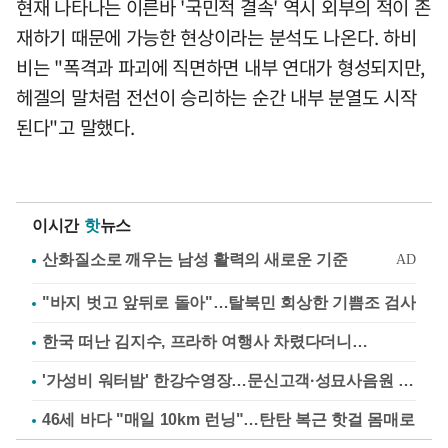
현재 나타나는 이른바 '국민적 결속' 역시 외부의 적이 존
재하기 때문에 가능한 현상이라는 분석도 나온다. 하비
비는 "폭격과 파괴에 직면하면 내부 연대가 형성되지만,
헤겔의 말처럼 전선이 승리하는 순간 내부 분열도 시작
된다"고 말했다.
이시간
핫
뉴스
"바지 벗고 앞뒤로 돌아"…탈북민 회상한 기쁨조 검사
한국 떠난 김지수, 프라하 여행사 차렸다더니…
'가성비 워터밤' 한강수영장…문신고객·성묘사음원 민원
46세 바다 "매일 10km 런닝"…탄탄 복근 핫걸 몸매로