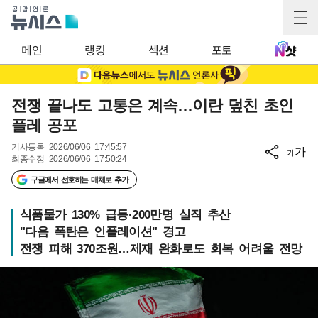
메인
랭킹
섹션
포토
전쟁 끝나도 고통은 계속…이란 덮친 초인
플레 공포
기사등록
2026/06/06 17:45:57
가
가
최종수정
2026/06/06 17:50:24
구글에서 선호하는 매체로 추가
식품물가 130% 급등·200만명 실직 추산
"다음 폭탄은 인플레이션" 경고
전쟁 피해 370조원…제재 완화로도 회복 어려울 전망