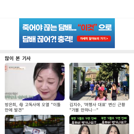
많이 본 기사
방은희, 母 고독사에 오열 "이틀
김지수, '여행사 대표' 변신 근황
만에 발견"
"가볼 만하니…"