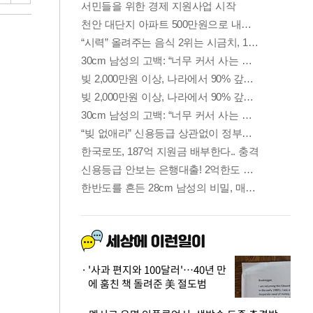
'사과 편지와 100달러'…40년 만
에 훔친 책 돌려준 美 절도범