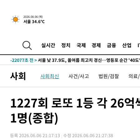
-23987초 전 >
[속보] SKT, 에이닷 서비스 장애 발생…"원인 파악 중"
-23393초 전 >
[속보]합참 "북, 동해상으로 미상 발사체 발사"
2026.08.06 (목)
서울 34.6℃
-22789초 전 >
'낮 최고 39도' 불볕더위…한밤 열대야도 계속[내일날씨]
-22748초 전 >
[속보]7~9일 프로야구 3연전도 폭염 취소…11일 재개
-22410초 전 >
"韓 외환시장 개입 관측 배경엔 美의 대한국 무역적자 있
실시간
정치
국제
경제
금융
산업
-22237초 전 >
'월드컵 탈락 후폭풍' 축구협회…초유의 압수수색에 '충격
-22077초 전 >
서울 낮 37.9도, 올여름 최고치 경신…영등포 순간 '40도
-21639초 전 >
[속보]종합특검, 대검 추가 압수수색…내란 중요임무종사
사회
사회최신
사건/사고
법원/검찰
의료
-17734초 전 >
[속보]코스닥, 800p 회복…0.26% 오른 801.67 마감
-17664초 전 >
[속보]코스피, 301.88포인트(4.58%) 내린 6296.38 마
-17529초 전 >
[속보]원·달러 환율, 0.7원 내린 1423.8원 마감
1227회 로또 1등 각 2
-15128초 전 >
"여기 떨어졌다"…다누리, 스페이스X 로켓 달 충돌 흔적
1명(종합)
-12173초 전 >
손흥민, 5경기 연속골 실패…LAFC는 승부차기 끝 과달
-4774초 전 >
내일까지 39도 '펄펄'…기상청 "태풍 지나며 폭염 잠시 꺾
-4411초 전 >
트럼프, 한국계 진보 주지사 후보 맹공…"공산주의가 최대
등록 2026.06.06 21:17:13
수정 2026.06.06 21:27:38
-4389초 전 >
"美간섭에 합의 지연"…트럼프, '이란 호르무즈 통제권' 