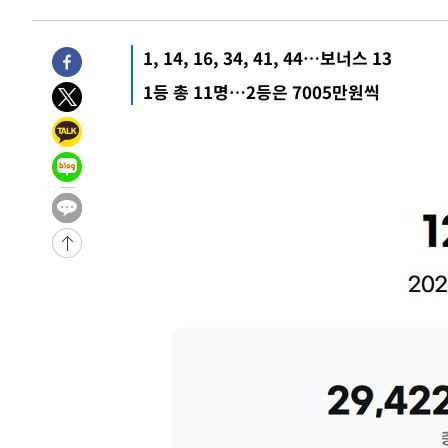
-909초 전 >
[속보]산업장관 "李정부, 원전 반대 안해…안정 전력 위해 
6분 전 >
[속보]경찰, '홍명보 선임 논란' 대한축구협회·축구회관 등 압
1, 14, 16, 34, 41, 44…보너스 13
-25829초 전 >
[속보]합참 "北 발사체는 단거리탄도미사일…감시·경계
1등 총 11명…2등은 7005만원씩
화"
-25577초 전 >
日방위성, 北이 동해로 쏜 발사체는 탄도미사일 가능성
-24007초 전 >
[속보] SKT, 에이닷 서비스 장애 발생…"원인 파악 중"
-23413초 전 >
[속보]합참 "북, 동해상으로 미상 발사체 발사"
-22809초 전 >
'낮 최고 39도' 불볕더위…한밤 열대야도 계속[내일날씨]
-22768초 전 >
[속보]7~9일 프로야구 3연전도 폭염 취소…11일 재개
-22430초 전 >
"韓 외환시장 개입 관측 배경엔 美의 대한국 무역적자 있
-22257초 전 >
'월드컵 탈락 후폭풍' 축구협회…초유의 압수수색에 '충격
-22097초 전 >
서울 낮 37.9도, 올여름 최고치 경신…영등포 순간 '40도
-21659초 전 >
[속보]종합특검, 대검 추가 압수수색…내란 중요임무종사
-17754초 전 >
[속보]코스닥, 800p 회복…0.26% 오른 801.67 마감
-17684초 전 >
[속보]코스피, 301.88포인트(4.58%) 내린 6296.38 마
-17549초 전 >
[속보]원·달러 환율, 0.7원 내린 1423.8원 마감
-15148초 전 >
"여기 떨어졌다"…다누리, 스페이스X 로켓 달 충돌 흔적