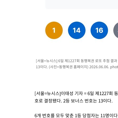
-12193초 전 >
손흥민, 5경기 연속골 실패…LAFC는 승부차기 끝 과달
-4794초 전 >
내일까지 39도 '펄펄'…기상청 "태풍 지나며 폭염 잠시 꺾
-4431초 전 >
트럼프, 한국계 진보 주지사 후보 맹공…"공산주의가 최대
-4409초 전 >
"美간섭에 합의 지연"…트럼프, '이란 호르무즈 통제권' 
-929초 전 >
[속보]산업장관 "李정부, 원전 반대 안해…안정 전력 위해 
6분 전 >
[속보]경찰, '홍명보 선임 논란' 대한축구협회·축구회관 등 압
[서울=뉴시스] 6일 제1227회 동행복권 로또 추첨 결과 1, 
13이다. (사진=동행복권 홈페이지) 2026.06.06.
pho
[서울=뉴시스]이태성 기자 = 6일 제1227회 동행복권
호로 결정됐다. 2등 보너스 번호는 13이다.
6개 번호를 모두 맞춘 1등 당첨자는 11명이다.