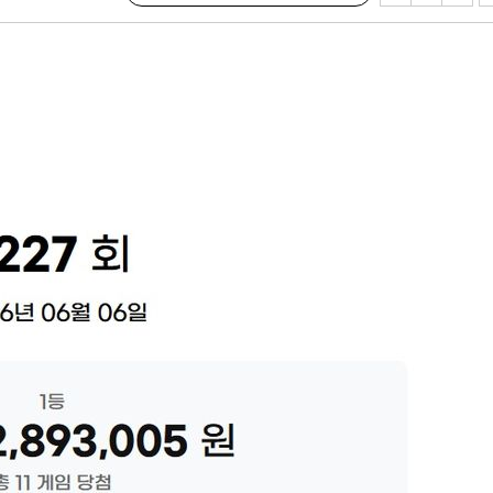
불가피"
수수색
태세 강
어"
·당황'
'
 혐의
감
 포착