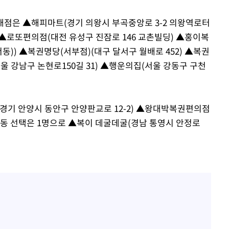
 판매점은 ▲해피마트(경기 의왕시 부곡중앙로 3-2 의왕역로터
 ▲로또편의점(대전 유성구 진잠로 146 교촌빌딩) ▲홍이복
서동)) ▲복권명당(서부점)(대구 달서구 월배로 452) ▲복권
서울 강남구 논현로150길 31) ▲행운의집(서울 강동구 구천
경기 안양시 동안구 안양판교로 12-2) ▲왕대박복권편의점
 반자동 선택은 1명으로 ▲복이 데굴데굴(경남 통영시 안정로