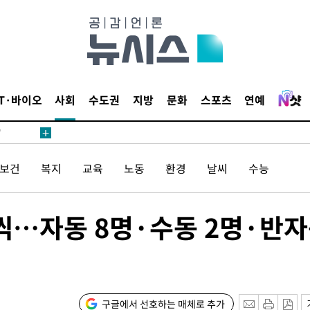
어"
IT·바이오
사회
수도권
지방
문화
스포츠
연예
·당황'
'
 혐의
/보건
복지
교육
노동
환경
날씨
수능
감
6억씩…자동 8명·수동 2명·반
 포착
라하라 격파
인다"
 위협"
구글에서 선호하는 매체로 추가
수용할까