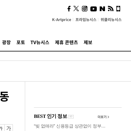
의견, 국토부·LH에 충실히
전달할 것"
K-Artprice
프라임뉴시스
위클리뉴시스
광장
포토
TV뉴시스
제휴 콘텐츠
제보
자동