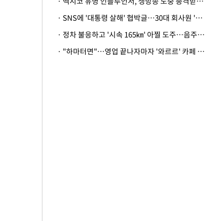
· 멕시코 유명 인플루언서, 생방송 도중 총격받아 사망
· SNS에 '대통령 살해' 협박글…30대 회사원 '불구속 송치'
· 정차 불응하고 '시속 165㎞' 아찔 도주…음주운전자 체포
· "하마터면"…영업 끝나자마자 '와르르' 카페 테라스 덮친 대리석 외벽