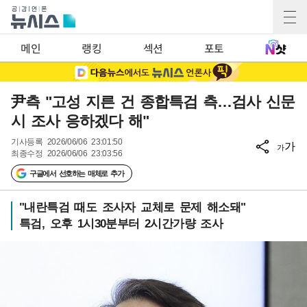
메인
랭킹
섹션
포토
尹측 "고성 지른 건 종합특검 측…검사 신문
시 조사 응하겠다 해"
기사등록
2026/06/06 23:01:50
가
가
최종수정
2026/06/06 23:03:56
구글에서 선호하는 매체로 추가
"내란특검 때도 조사자 교체로 문제 해소돼"
특검, 오후 1시30분부터 2시간가량 조사