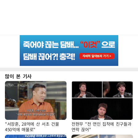
많이 본 기사
"서장훈, 28억에 산 서초 건물
전현무 "전 연인 집착에 친구들과
450억에 매물로"
연락 끊어"