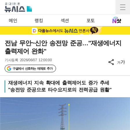
메인
랭킹
섹션
포토
전남 무안~신안 송전망 준공…"재생에너지
출력제어 완화"
기사등록
2026/06/07 12:00:00
가
가
구글에서 선호하는 매체로 추가
재생에너지 지속 확대에 출력제어도 증가 추세
"송전망 준공으로 타수요지로의 전력공급 원활"