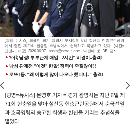
[광명=뉴시스] 최혜민 경기 광명시 부시장이 6일 철산동 현충근린공원
에서 열린 제71회 현충일 추념식에서 헌화하고 묵념하고 있다. (사진=
광명시 제공) 2026.06.07.
photo@newsis.com
*재판매 및 DB 금지
[광명=뉴시스] 문영호 기자 = 경기 광명시는 지난 6일 제
71회 현충일을 맞아 철산동 현충근린공원에서 순국선열
과 호국영령의 숭고한 희생과 헌신을 기리는 추념식을
열었다.