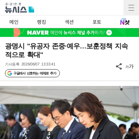
메인
랭킹
섹션
포토
광명시 "유공자 존중·예우…보훈정책 지속
적으로 확대"
기사등록
2026/06/07 13:33:41
가
가
구글에서 선호하는 매체로 추가