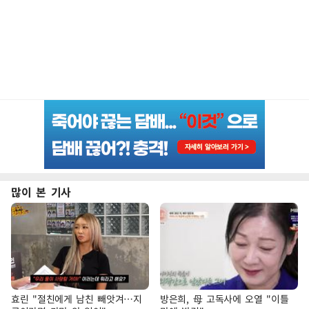
많이 본 기사
효린 "절친에게 남친 빼앗겨…지
방은희, 母 고독사에 오열 "이틀