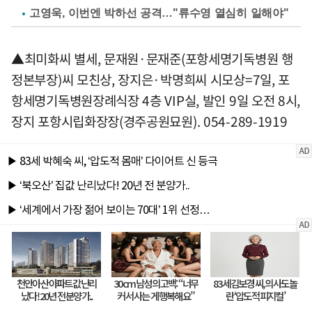
고영욱, 이번엔 박하선 공격…"류수영 열심히 일해야"
▲최미화씨 별세, 문재원·문재준(포항세명기독병원 행
정본부장)씨 모친상, 장지은·박명희씨 시모상=7일, 포
항세명기독병원장례식장 4층 VIP실, 발인 9일 오전 8시,
장지 포항시립화장장(경주공원묘원). 054-289-1919