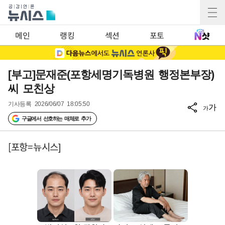
메인
랭킹
섹션
포토
[부고]문재준(포항세명기독병원 행정본부장)
씨 모친상
기사등록
2026/06/07 18:05:50
가
가
구글에서 선호하는 매체로 추가
[포항=뉴시스]