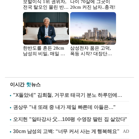
이시간
핫
뉴스
"X돌았네" 김희철, 거꾸로 태극기 분노 하루만에…
권상우 "내 또래 중 내가 제일 빠른데 아들은…"
오지헌 "일타강사 父…100평 수영장 딸린 집 살았다"