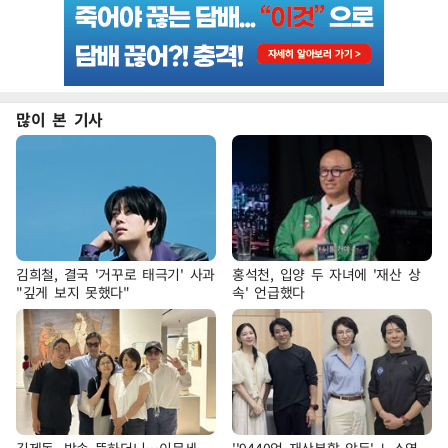
많이 본 기사
김희철, 결국 '거꾸로 태극기' 사과
홍석천, 입양 두 자녀에 '재산 상
"깊게 보지 못했다"
속' 언급했다