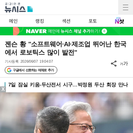
메인
랭킹
섹션
포토
젠슨 황 "소프트웨어·AI·제조업 뛰어난 한국
에서 로보틱스 많이 발전"
기사등록
2026/06/07 19:04:07
가
가
구글에서 선호하는 매체로 추가
7일 잠실 키움-두산전서 시구…박정원 두산 회장 만나
X