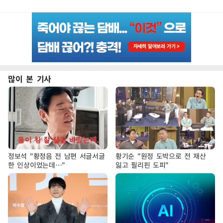
많이 본 기사
정보석 "황정음 전 남편 서글서글
황기순 "원정 도박으로 전 재산
한 인상이었는데…"
잃고 필리핀 도피"