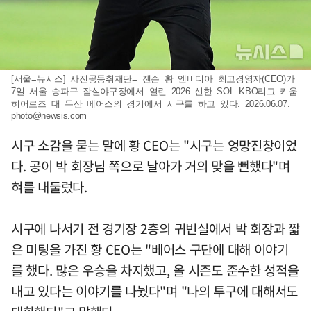
[서울=뉴시스] 사진공동취재단= 젠슨 황 엔비디아 최고경영자(CEO)가
7일 서울 송파구 잠실야구장에서 열린 2026 신한 SOL KBO리그 키움
히어로즈 대 두산 베어스의 경기에서 시구를 하고 있다. 2026.06.07.
photo@newsis.com
시구 소감을 묻는 말에 황 CEO는 "시구는 엉망진창이었
다. 공이 박 회장님 쪽으로 날아가 거의 맞을 뻔했다"며
혀를 내둘렀다.
시구에 나서기 전 경기장 2층의 귀빈실에서 박 회장과 짧
은 미팅을 가진 황 CEO는 "베어스 구단에 대해 이야기
를 했다. 많은 우승을 차지했고, 올 시즌도 준수한 성적을
내고 있다는 이야기를 나눴다"며 "나의 투구에 대해서도