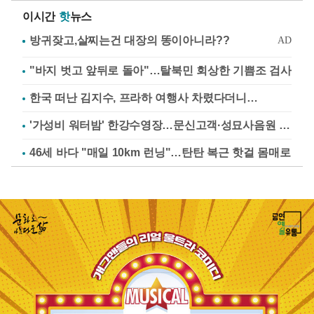
이시간
핫
뉴스
"바지 벗고 앞뒤로 돌아"…탈북민 회상한 기쁨조 검사
한국 떠난 김지수, 프라하 여행사 차렸다더니…
'가성비 워터밤' 한강수영장…문신고객·성묘사음원 민원
46세 바다 "매일 10km 런닝"…탄탄 복근 핫걸 몸매로