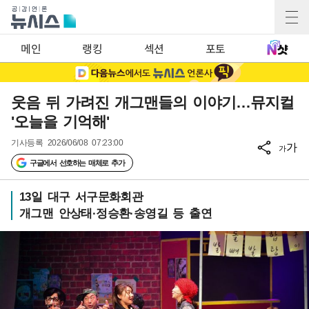
메인
랭킹
섹션
포토
웃음 뒤 가려진 개그맨들의 이야기…뮤지컬
'오늘을 기억해'
기사등록
2026/06/08 07:23:00
가
가
구글에서 선호하는 매체로 추가
13일 대구 서구문화회관
개그맨 안상태·정승환·송영길 등 출연