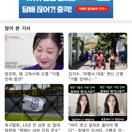
많이 본 기사
방은희, 母 고독사에 오열 "이틀
김지수, '여행사 대표' 변신 근황
만에 발견"
"가볼 만하니…"
축구협회, 15년 전 심판 성 접대
"바지 벗고 앞뒤로 돌아야 했
파문에 "현재는 내부 지침 준수"
다"…탈북민 김서아, 기쁨조 검사