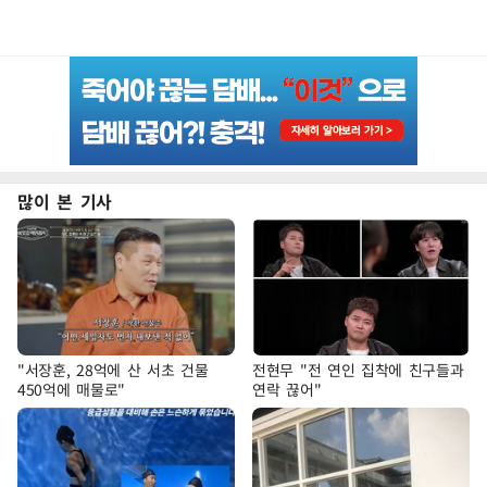
많이 본 기사
"서장훈, 28억에 산 서초 건물
전현무 "전 연인 집착에 친구들과
450억에 매물로"
연락 끊어"