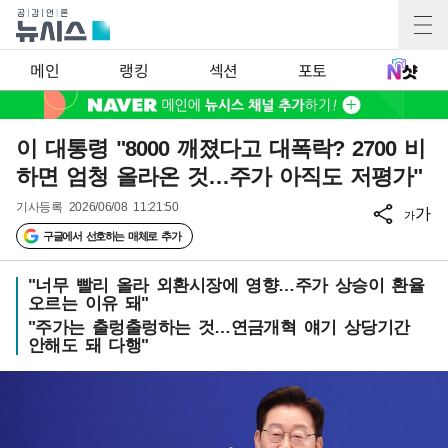
메인
랭킹
섹션
포토
이 대통령 "8000 깨졌다고 대폭락? 2700 비
하면 엄청 올라온 것…주가 아직도 저평가"
기사등록
2026/06/08 11:21:50
가
가
구글에서 선호하는 매체로 추가
"너무 빨리 올라 외환시장에 영향…주가 상승이 환율
오르는 이유 돼"
"주가는 출렁출렁하는 것…연금개혁 얘기 상당기간
안해도 돼 다행"