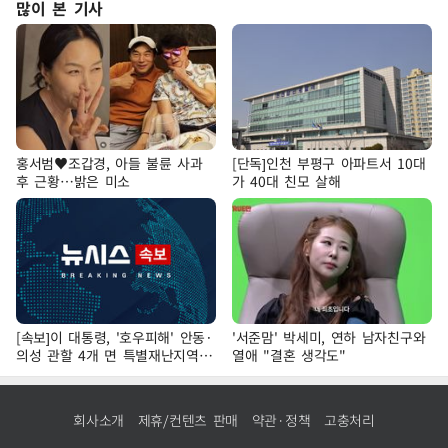
많이 본 기사
홍서범♥조갑경, 아들 불륜 사과
[단독]인천 부평구 아파트서 10대
후 근황…밝은 미소
가 40대 친모 살해
[속보]이 대통령, '호우피해' 안동·
'서준맘' 박세미, 연하 남자친구와
의성 관할 4개 면 특별재난지역
열애 "결혼 생각도"
선포
회사소개
제휴/컨텐츠 판매
약관·정책
고충처리