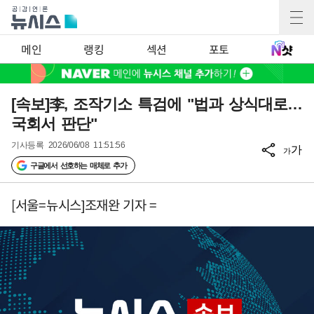
메인
랭킹
섹션
포토
[속보]李, 조작기소 특검에 "법과 상식대로…
국회서 판단"
기사등록
2026/06/08 11:51:56
가
가
구글에서 선호하는 매체로 추가
[서울=뉴시스]조재완 기자 =