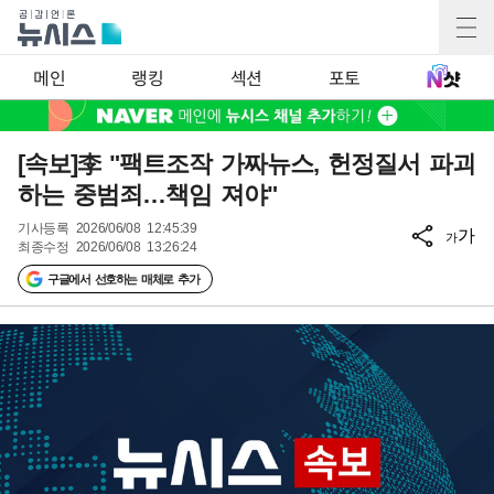
메인
랭킹
섹션
포토
[속보]李 "팩트조작 가짜뉴스, 헌정질서 파괴
하는 중범죄…책임 져야"
기사등록
2026/06/08 12:45:39
가
가
최종수정
2026/06/08 13:26:24
구글에서 선호하는 매체로 추가