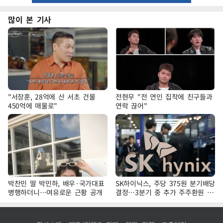
많이 본 기사
"서장훈, 28억에 산 서초 건물
전현무 "전 연인 집착에 친구들과
450억에 매물로"
연락 끊어"
박찬민 딸 박민하, 배우·국가대표
SK하이닉스, 주당 375원 분기배당
병행하더니…여유로운 근황 공개
결정…3분기 중 추가 주주환원 발
표