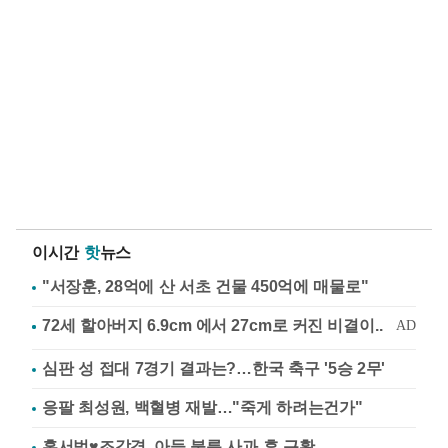
이시간
핫
뉴스
"서장훈, 28억에 산 서초 건물 450억에 매물로"
심판 성 접대 7경기 결과는?…한국 축구 '5승 2무'
응팔 최성원, 백혈병 재발…"죽게 하려는건가"
홍서범♥조갑경, 아들 불륜 사과 후 근황