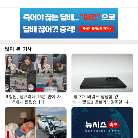
많이 본 기사
표창원, 남규리에 15년 만에 사
"창 3개 띄워도 답답함 없
과…"제가 틀렸습니다"
네"…'폴드8 울트라', 일주일 써보
니