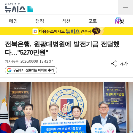
메인
랭킹
섹션
포토
전북은행, 원광대병원에 발전기금 전달했
다…"5270만원"
기사등록
2026/06/08 13:42:37
가
가
구글에서 선호하는 매체로 추가