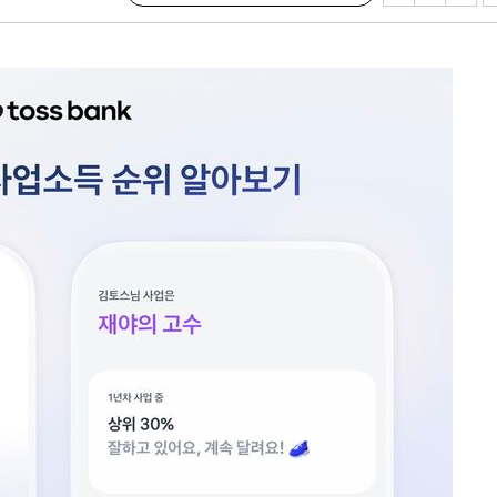
내일날씨]
 원해 아
보
견
계속[다음
겠다"
겨드려 죄