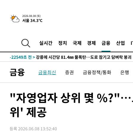
3시간 전 >
[속보]뉴욕증시 상승 마감…S&P 0.6% 나스닥 1.3%↑
2026.08.08 (토)
-30583초 전 >
낮 최고 35도 '무더위'…동해안 시간당 30㎜ '강한 비'[
서울 34.3℃
-29853초 전 >
[속보]이강인 "감독님이 원하는 마음 느꼈고, 많은 트로피
틀레티코 이적"
-29635초 전 >
수도권 40도 육박 '펄펄'…동해안 일부 지역엔 호의주의
실시간
정치
국제
경제
금융
산업
-28604초 전 >
온열질환 사망자 3명 늘어…누적 환자 3000명 돌파
-22549초 전 >
강릉에 시간당 81.4㎜ 물폭탄…도로 잠기고 담벼락 붕괴
-18656초 전 >
백운산서 80년근 천종산삼 9뿌리 발견…감정가 1.3억원
-16366초 전 >
선재도서 해루질 나섰다 실종 60대, 닷새 만에 숨진 채 발
금융
금융최신
증권
금융정책/통화
은행
-13900초 전 >
남자 농구, 나고야 아시안게임서 '홈팀' 일본과 한일전
-13276초 전 >
여수 오동도 해상서 모터보트 전복…1명 사망·1명 실종
"자영업자 상위 몇 %?"…
-9503초 전 >
극한폭염 한풀 꺾이지만…'낮 최고 35도' 무더위, 열대야 
주 날씨]
-6521초 전 >
축구협회 "압수수색·성접대 논란 사과…쇄신의 기회로 삼
위' 제공
-5038초 전 >
[속보]'압수수색·성접대 논란' 축구협회 "실망과 걱정 안
송"
1시간 전 >
'최고 37도' 폭염 지속…강원동해안 최대 150㎜ 비
3시간 전 >
[속보]뉴욕증시 상승 마감…S&P 0.6% 나스닥 1.3%↑
등록 2026.06.08 13:52:40