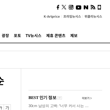
사이 해답 찾았죠"…알을
깨고 나온 '초자아'
K-Artprice
프라임뉴시스
위클리뉴시스
광장
포토
TV뉴시스
제휴 콘텐츠
제보
순