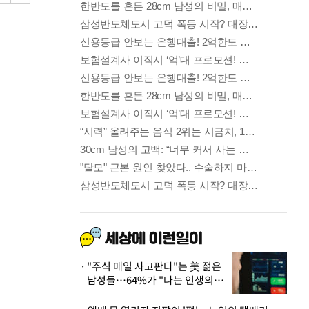
"주식 매일 사고판다"는 美 젊은
남성들…64%가 "나는 인생의
패배자“