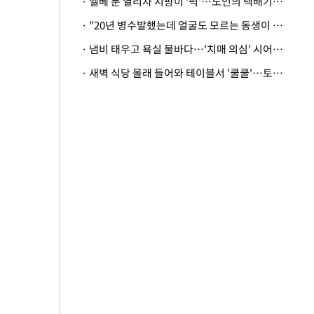
· 엘베 문 열리자 지팡이 '퍽'…노인의 택배기사 폭행 이유
· "20년 병수발했는데 얼굴도 모르는 동생이 유산 절반을"…배다른 형제 상속권 있을까
· 냄비 태우고 욕실 물바다…'치매 의심' 시어머니 검사 권유했다가 '날벼락'
· 새벽 식당 몰래 들어와 테이블서 '쿨쿨'…토사물 남기고 사라진 남성