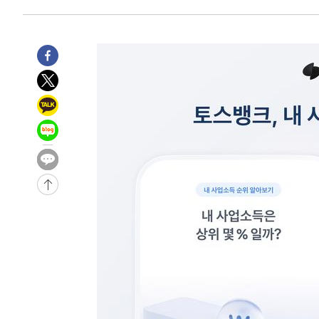
-30583초 전 >
낮 최고 35도 '무더위'…동해안 시간당 30㎜ '강한 비'[
-29853초 전 >
[속보]이강인 "감독님이 원하는 마음 느꼈고, 많은 트로피
틀레티코 이적"
-29635초 전 >
수도권 40도 육박 '펄펄'…동해안 일부 지역엔 호의주의
-28604초 전 >
온열질환 사망자 3명 늘어…누적 환자 3000명 돌파
-22549초 전 >
강릉에 시간당 81.4㎜ 물폭탄…도로 잠기고 담벼락 붕괴
-18656초 전 >
백운산서 80년근 천종산삼 9뿌리 발견…감정가 1.3억원
-16366초 전 >
선재도서 해루질 나섰다 실종 60대, 닷새 만에 숨진 채 발
-13900초 전 >
남자 농구, 나고야 아시안게임서 '홈팀' 일본과 한일전
-13276초 전 >
여수 오동도 해상서 모터보트 전복…1명 사망·1명 실종
-9503초 전 >
극한폭염 한풀 꺾이지만…'낮 최고 35도' 무더위, 열대야 
주 날씨]
-6521초 전 >
축구협회 "압수수색·성접대 논란 사과…쇄신의 기회로 삼
-5038초 전 >
[속보]'압수수색·성접대 논란' 축구협회 "실망과 걱정 안
송"
1시간 전 >
'최고 37도' 폭염 지속…강원동해안 최대 150㎜ 비
3시간 전 >
[속보]뉴욕증시 상승 마감…S&P 0.6% 나스닥 1.3%↑