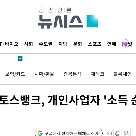
내일날씨]
 원해 아
보
IT·바이오
사회
수도권
지방
문화
스포츠
연예
견
보험/카드
시황/환율
종목분석
재테크
블록체인
토스뱅크, 개인사업자 '소득 
계속[다음
겠다"
겨드려 죄
구글에서 선호하는 매체로 추가