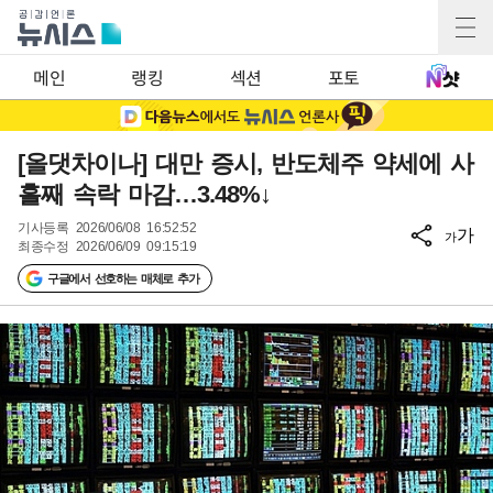
메인
랭킹
섹션
포토
[올댓차이나] 대만 증시, 반도체주 약세에 사
흘째 속락 마감…3.48%↓
기사등록
2026/06/08 16:52:52
가
가
최종수정
2026/06/09 09:15:19
구글에서 선호하는 매체로 추가