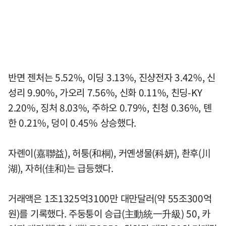
반면 젠처는 5.52%, 이딩 3.13%, 진샹전자 3.42%, 신
성리 9.90%, 가오리 7.56%, 신화 0.11%, 친딩-KY
2.20%, 징처 8.03%, 주하오 0.79%, 친청 0.36%, 톈
한 0.21%, 덩이 0.45% 상승했다.
자롄이(嘉聯益), 허퉁(和桐), 커옌생물(科妍), 촨후(川
湖), 자허(佳和)는 급등했다.
거래액은 1조1325억3100만 대만달러(약 55조300억
원)를 기록했다. 주둥퉁이 승급(主動統一升級) 50, 카