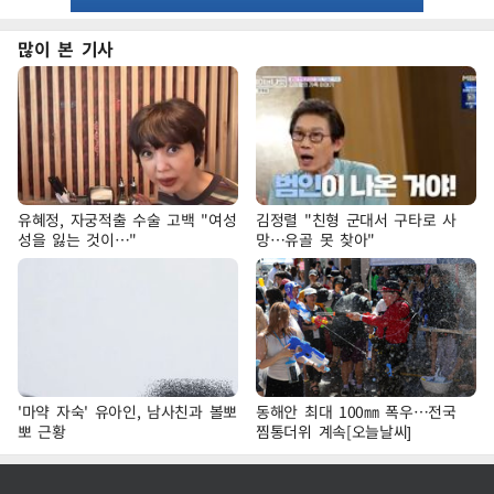
많이 본 기사
유혜정, 자궁적출 수술 고백 "여성
김정렬 "친형 군대서 구타로 사
성을 잃는 것이…"
망…유골 못 찾아"
'마약 자숙' 유아인, 남사친과 볼뽀
동해안 최대 100㎜ 폭우…전국
뽀 근황
찜통더위 계속[오늘날씨]