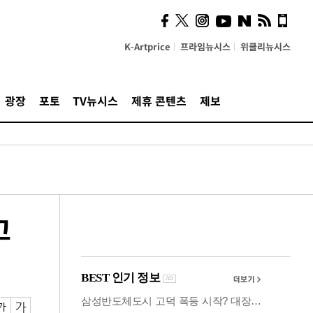
사이 해답 찾았죠"…알을
깨고 나온 '초자아'
K-Artprice
프라임뉴시스
위클리뉴시스
광장
포토
TV뉴시스
제휴 콘텐츠
제보
고