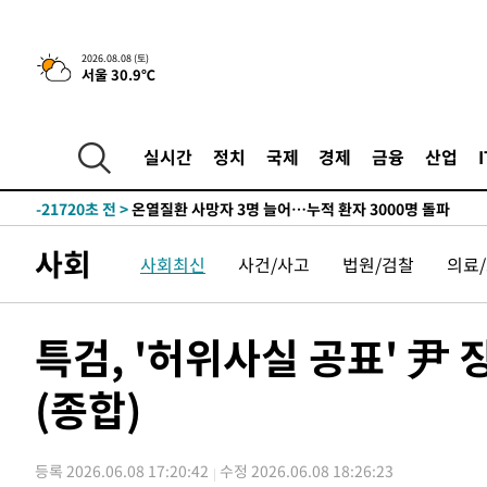
청래 44.56%
-30456초 전 >
[속보]與 대표 경선 제주·인천 당원투표…金 47.75%·
42.08%·宋 10.17%
-29990초 전 >
이강인 "아틀레티코 이적 기뻐…등번호 7번 의미보단 팀 
2026.08.08 (토)
서울 30.9℃
것"
-29925초 전 >
[속보]與 당대표 경선, 제주·인천 권리당원 투표 김민석 
-23699초 전 >
낮 최고 35도 '무더위'…동해안 시간당 30㎜ '강한 비'[
-22969초 전 >
[속보]이강인 "감독님이 원하는 마음 느꼈고, 많은 트로피
실시간
정치
국제
경제
금융
산업
틀레티코 이적"
-22751초 전 >
수도권 40도 육박 '펄펄'…동해안 일부 지역엔 호의주의
-21720초 전 >
온열질환 사망자 3명 늘어…누적 환자 3000명 돌파
-15665초 전 >
강릉에 시간당 81.4㎜ 물폭탄…도로 잠기고 담벼락 붕괴
사회
사회최신
사건/사고
법원/검찰
의료
-11772초 전 >
백운산서 80년근 천종산삼 9뿌리 발견…감정가 1.3억원
-9482초 전 >
선재도서 해루질 나섰다 실종 60대, 닷새 만에 숨진 채 발견
-7016초 전 >
남자 농구, 나고야 아시안게임서 '홈팀' 일본과 한일전
특검, '허위사실 공표' 尹 
-6392초 전 >
여수 오동도 해상서 모터보트 전복…1명 사망·1명 실종
(종합)
-2619초 전 >
극한폭염 한풀 꺾이지만…'낮 최고 35도' 무더위, 열대야 
주 날씨]
6분 전 >
축구협회 "압수수색·성접대 논란 사과…쇄신의 기회로 삼겠다
30분 전 >
[속보]'압수수색·성접대 논란' 축구협회 "실망과 걱정 안겨드
등록 2026.06.08 17:20:42
수정 2026.06.08 18:26:23
3시간 전 >
'최고 37도' 폭염 지속…강원동해안 최대 150㎜ 비