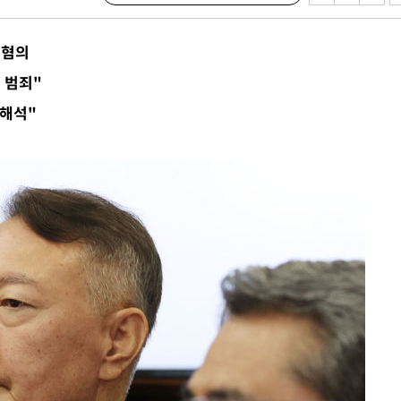
·서미화·
 혐의
1위… 정
 범죄"
鄭
 해석"
위해 뛸
승리
내일날씨]
 원해 아
보
계속[다음