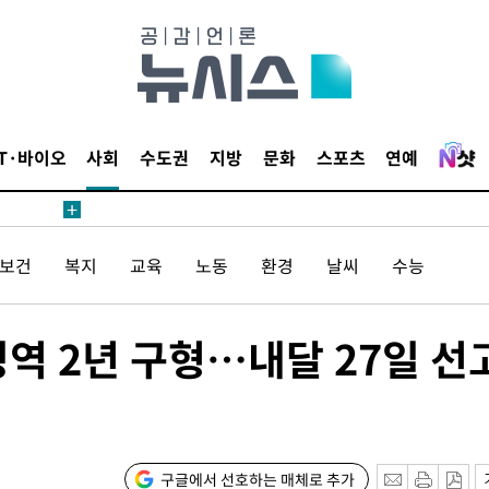
鄭
위해 뛸
승리
내일날씨]
 원해 아
IT·바이오
사회
수도권
지방
문화
스포츠
연예
보
/보건
복지
교육
노동
환경
날씨
수능
징역 2년 구형…내달 27일 선
계속[다음
"
려 죄송"
구글에서 선호하는 매체로 추가