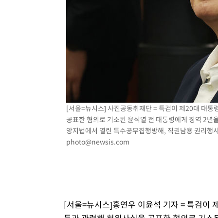
주 날씨]
5분 전 >
축구협회 "압수수색·성접대 논란 사과…쇄신의 기회로 삼겠다
30분 전 >
[속보]'압수수색·성접대 논란' 축구협회 "실망과 걱정 안겨드
3시간 전 >
'최고 37도' 폭염 지속…강원동해안 최대 150㎜ 비
5시간 전 >
[속보]뉴욕증시 상승 마감…S&P 0.6% 나스닥 1.3%↑
[서울=뉴시스] 사진공동취재단 = 특검이 제20대 대통
공표한 혐의로 기소된 윤석열 전 대통령에게 징역 2년을 
앙지법에서 열린 특수공무집행방해, 직권남용 권리행사방해 
photo@newsis.com
[서울=뉴시스]홍연우 이윤석 기자 = 특검이 
등과 관련해 허위사실을 공표한 혐의로 기소된