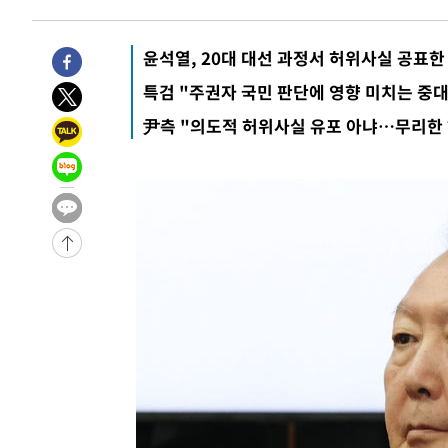
5시간 전 >
[속보]뉴욕증시 상승 마감…S&P 0.6% 나스닥 1.3%↑
-31241초 전 >
[속보]與최고위원 제주·인천 순회경선…박선원·최민희
윤석열, 20대 대선 과정서 허위사실 공표한
한민수·김용 순
-31194초 전 >
[속보]김민석, 與 전대 당원투표 누적 득표율 45.42%로 
특검 "주권자 국민 판단에 영향 미치는 중대
청래 44.56%
-30476초 전 >
[속보]與 대표 경선 제주·인천 당원투표…金 47.75%·
尹측 "의도적 허위사실 유포 아냐…무리한
42.08%·宋 10.17%
-30010초 전 >
이강인 "아틀레티코 이적 기뻐…등번호 7번 의미보단 팀 
것"
-29945초 전 >
[속보]與 당대표 경선, 제주·인천 권리당원 투표 김민석 
-23719초 전 >
낮 최고 35도 '무더위'…동해안 시간당 30㎜ '강한 비'[
-22989초 전 >
[속보]이강인 "감독님이 원하는 마음 느꼈고, 많은 트로피
틀레티코 이적"
-22771초 전 >
수도권 40도 육박 '펄펄'…동해안 일부 지역엔 호의주의
-21740초 전 >
온열질환 사망자 3명 늘어…누적 환자 3000명 돌파
-15685초 전 >
강릉에 시간당 81.4㎜ 물폭탄…도로 잠기고 담벼락 붕괴
-11792초 전 >
백운산서 80년근 천종산삼 9뿌리 발견…감정가 1.3억원
-9502초 전 >
선재도서 해루질 나섰다 실종 60대, 닷새 만에 숨진 채 발견
-7036초 전 >
남자 농구, 나고야 아시안게임서 '홈팀' 일본과 한일전
-6412초 전 >
여수 오동도 해상서 모터보트 전복…1명 사망·1명 실종
-2639초 전 >
극한폭염 한풀 꺾이지만…'낮 최고 35도' 무더위, 열대야 