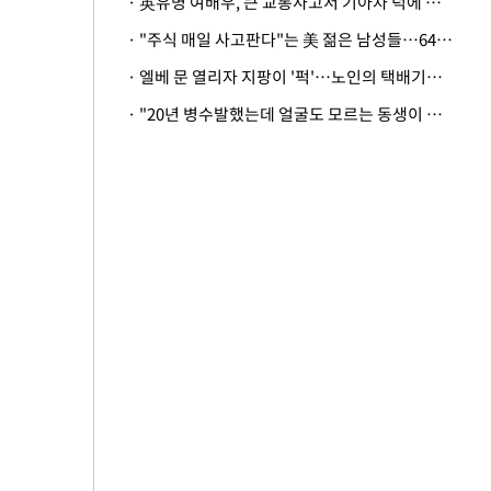
· 英유명 여배우, 큰 교통사고서 기아차 덕에 살았다
· "주식 매일 사고판다"는 美 젊은 남성들…64%가 "나는 인생의 패배자“
· 엘베 문 열리자 지팡이 '퍽'…노인의 택배기사 폭행 이유
· "20년 병수발했는데 얼굴도 모르는 동생이 유산 절반을"…배다른 형제 상속권 있을까