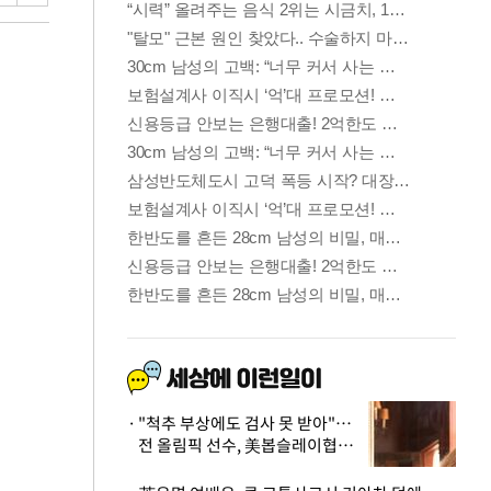
"척추 부상에도 검사 못 받아"…
전 올림픽 선수, 美봅슬레이협회
상대 소송