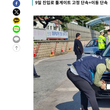
9일 진입로 톨게이트 고정 단속+이동 단속
3시간 전 >
'여긴 20도, 저긴 50도'…열화상 카메라로 본 폭염 저감시설 
3시간 전 >
콜롬비아 신임 우파 대통령 취임 하루만에 차량폭탄 폭발 사건
-30107초 전 >
'AT마드리드 7번' 이강인, 맨시티 상대로 비공식 데뷔전
-29609초 전 >
[속보]'AT마드리드 7번' 이강인, 맨시티 상대로 비공식 
-27673초 전 >
네타냐후, 트럼프의 가자 평화 2차 15개조 평화안 '거부'
-24269초 전 >
이강인 ATM 입단식에 '상암벌 들썩'…"세계적인 선수 
-23265초 전 >
태풍 돌핀, 중 저장성 타이저우시 해안에 상륙 (1보)
-20611초 전 >
AT마드리드 데뷔 앞둔 이강인, 맨시티전 선발 대신 '벤치 
-19241초 전 >
[속보]與 강원·TK 당원투표 합산 김민석 48.54%로 
44.40%
-18575초 전 >
與 강원·TK 당원투표 합산 김민석 46.01%로 승리…정
44.53%
-18415초 전 >
[속보]與전대 권리당원투표…강원·경북 김민석, 대구 정
-18222초 전 >
[속보]與 당대표 경선, 경북 권리당원 투표 김민석 47.3
45.71%
-18124초 전 >
[속보]與 당대표 경선, 대구 권리당원 투표 정청래 47.8
46.35%
-17921초 전 >
[속보]與 당대표 경선, 강원 권리당원 투표 김민석 승리…5
득표
-15839초 전 >
"일본축구협회, 대한축구협회 성 접대 의혹 심판 조사"
-8481초 전 >
[속보]장은수, KLPGA 제주삼다수 역전 우승…데뷔 10년 