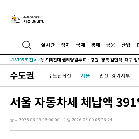
-27653초 전 >
네타냐후, 트럼프의 가자 평화 2차 15개조 평화안 '거부'
-24249초 전 >
이강인 ATM 입단식에 '상암벌 들썩'…"세계적인 선수 
2026.08.09 (일)
서울 26.8℃
-23245초 전 >
태풍 돌핀, 중 저장성 타이저우시 해안에 상륙 (1보)
-20591초 전 >
AT마드리드 데뷔 앞둔 이강인, 맨시티전 선발 대신 '벤치 
-19221초 전 >
[속보]與 강원·TK 당원투표 합산 김민석 48.54%로 
실시간
정치
국제
경제
금융
산업
44.40%
-18555초 전 >
與 강원·TK 당원투표 합산 김민석 46.01%로 승리…정
44.53%
-18395초 전 >
[속보]與전대 권리당원투표…강원·경북 김민석, 대구 정
-18202초 전 >
[속보]與 당대표 경선, 경북 권리당원 투표 김민석 47.3
수도권
45.71%
수도권최신
서울
인천·경기서부
-18104초 전 >
[속보]與 당대표 경선, 대구 권리당원 투표 정청래 47.8
46.35%
-17901초 전 >
[속보]與 당대표 경선, 강원 권리당원 투표 김민석 승리…5
득표
-15819초 전 >
"일본축구협회, 대한축구협회 성 접대 의혹 심판 조사"
서울 자동차세 체납액 391
-8461초 전 >
[속보]장은수, KLPGA 제주삼다수 역전 우승…데뷔 10년 
상
-3826초 전 >
"얼마나 더웠으면"…안동 물길공원서 헤엄친 구렁이 '소동
-3753초 전 >
손흥민, 68분 뛰고 2경기 침묵…LAFC, 톨루카에 1-0 승리
등록 2026.06.09 06:00:00
수정 2026.06.09 06:26:24
-3025초 전 >
'2경기 연속 침묵' 손흥민, 톨루카전 68분만 뛰고 슈팅 0개
-1777초 전 >
이강인, 오늘 서울서 AT마드리드 입단식…'전례 없는 특급