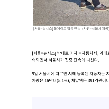
상
-3846초 전 >
"얼마나 더웠으면"…안동 물길공원서 헤엄친 구렁이 '소동
-3773초 전 >
손흥민, 68분 뛰고 2경기 침묵…LAFC, 톨루카에 1-0 승리
-3045초 전 >
'2경기 연속 침묵' 손흥민, 톨루카전 68분만 뛰고 슈팅 0개
-1797초 전 >
이강인, 오늘 서울서 AT마드리드 입단식…'전례 없는 특급
[서울=뉴시스] 톨게이트 합동 단속. (사진=서울시 제공) 2
3시간 전 >
'여긴 20도, 저긴 50도'…열화상 카메라로 본 폭염 저감시설 
3시간 전 >
콜롬비아 신임 우파 대통령 취임 하루만에 차량폭탄 폭발 사건
[서울=뉴시스] 박대로 기자 = 자동차세, 과
속되면서 서울시가 집중 단속에 나선다.
9일 서울시에 따르면 시에 등록된 자동차는 지
차량은 16만대(5.1%), 체납액은 391억원이다