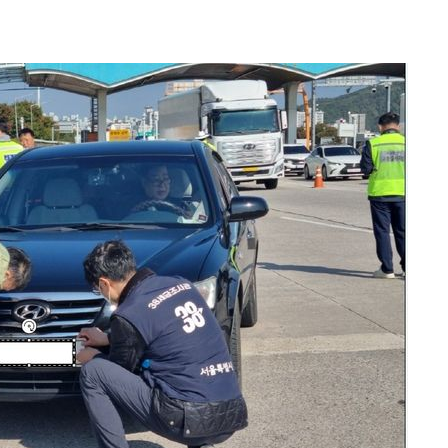
'온도차'
데뷔전
되길"
시작'
승리…정청래
청래
청래 승리
7%·정청래
2%·김민석
0.30%
차에 첫 정