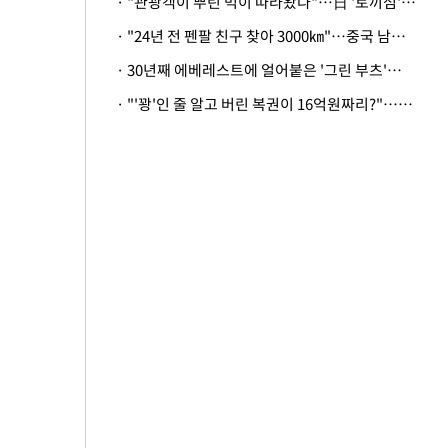
· "관광객이 뿌린 먹이 따라왔나"…日 '토끼섬' 멧돼지, 토끼까지 사냥
· "24년 전 펜팔 친구 찾아 3000㎞"…중국 남성 사연에 '뭉클'
· 30년째 에베레스트에 얼어붙은 '그린 부츠'…드디어 가족 품으로
· "'꽝'인 줄 알고 버린 복권이 16억원짜리?"…극적으로 되찾은 사연