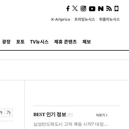
사이 해답 찾았죠"…알을
깨고 나온 '초자아'
K-Artprice
프라임뉴시스
위클리뉴시스
광장
포토
TV뉴시스
제휴 콘텐츠
제보