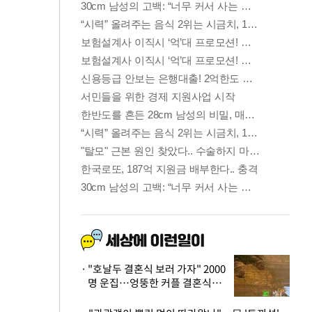
"호날두 결혼식 보러 가자" 2000
명 운집…엉뚱한 커플 결혼식에
'황당'