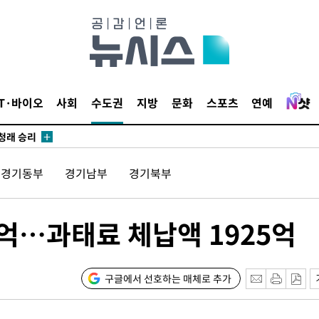
되길"
시작'
승리…정청래
IT·바이오
사회
수도권
지방
문화
스포츠
연예
청래
청래 승리
7%·정청래
경기동부
경기남부
경기북부
2%·김민석
0.30%
억…과태료 체납액 1925억
차에 첫 정
'
(종합)
구글에서 선호하는 매체로 추가
대우'