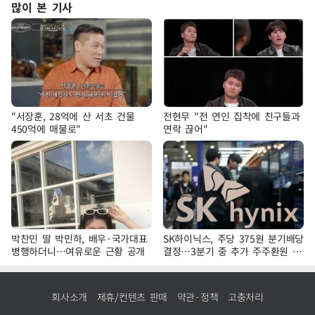
많이 본 기사
"서장훈, 28억에 산 서초 건물
전현무 "전 연인 집착에 친구들과
450억에 매물로"
연락 끊어"
박찬민 딸 박민하, 배우·국가대표
SK하이닉스, 주당 375원 분기배당
병행하더니…여유로운 근황 공개
결정…3분기 중 추가 주주환원 발
표
회사소개
제휴/컨텐츠 판매
약관·정책
고충처리