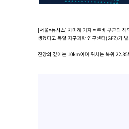
14분 전 >
SK하이닉스, 용인·청주 팹에 54조 투자…"AI 메모리 수요 선
1시간 전 >
여자배구 이재영·이다영 자매, 아제르바이잔 투란VC 입단
1시간 전 >
외국인 심판 성 접대 7경기 들여다보니…한국 축구 '5승 2무'
[서울=뉴시스] 차미례 기자 = 쿠바 부근의 해역에
1시간 전 >
[속보]코스닥, 2.86포인트(0.36%) 내린 798.81마감
생했다고 독일 지구과학 연구센터(GFZ)가 
1시간 전 >
[속보]코스피, 6200선 약보합…0.60% 내린 6258.77에 마
1시간 전 >
[속보]원·달러 환율, 7.7원 내린 1416.1원 마감
진앙의 깊이는 10km이며 위치는 북위 22.85
1시간 전 >
[속보] 노원서 40.1도 관측…서울, 2018년 이후 첫 40도
2시간 전 >
[속보]종합특검, '계엄 수용공간 확보' 신용해 前교정본부장 
2시간 전 >
외신들도 주목한 韓축구 파문…"국민적 공분에 수사 재개"
2시간 전 >
11시간 압수수색에 성접대 파문까지…'쑥대밭' 된 축구협회
2시간 전 >
[속보]규제합리화위원회 부위원장에 김태유 서울대 공대 교
후임