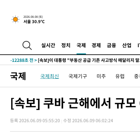
2026.08.08 (토)
서울 30.9℃
2시간 전 >
[속보]규제합리화위원회 부위원장에 김태유 서울대 공대 교
후임
-19838초 전 >
이강인, 폭염 속 AT마드리드 첫 훈련…80명 식사 대접까
-16977초 전 >
미 사업체 일자리, 7월에 2.3만개 순감하고 그 전 2개월 1
실시간
정치
국제
경제
금융
산업
하향수정 (2보)
-16425초 전 >
[속보] 미 사업체, 일자리 7월에 2.3만 개 줄어…실업률은
↓
-12288초 전 >
[속보]이 대통령 "부동산 공급 기존 사고방식 매달리지 
실천"
-11373초 전 >
이란, "오만과 '중앙 단일 루트' 합의…북쪽 인바운드·남
국제
국제최신
국제기구
미주
유럽
중
운드는 임시"
-2941초 전 >
"낮 기온 소폭 하락"…수도권 폭염중대경보, 폭염경보로 
-2905초 전 >
[속보]이 대통령, '호우피해' 안동·의성 관할 4개 면 특별
포
-2868초 전 >
[단독]중수청 지원 검사들, 정원 초과 시 낮은 계급 임용…
[속보] 쿠바 근해에서 규모 6
갈 수도
-839초 전 >
낮 최고 37도 찜통더위…곳곳 소나기·강원 많은 비[내일날씨
14분 전 >
SK하이닉스, 용인·청주 팹에 54조 투자…"AI 메모리 수요 선
등록 2026.06.09 05:55:20
수정 2026.06.09 06:02:24
1시간 전 >
여자배구 이재영·이다영 자매, 아제르바이잔 투란VC 입단
1시간 전 >
외국인 심판 성 접대 7경기 들여다보니…한국 축구 '5승 2무'
1시간 전 >
[속보]코스닥, 2.86포인트(0.36%) 내린 798.81마감