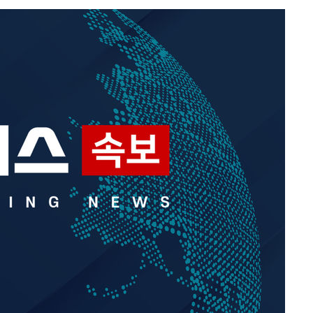
쳐
기소
수…이병태
지(종합)
0.3만개
 4.1%로
말고 과감히
쪽 아웃바
하향
재난지역 선
희망지 못
]