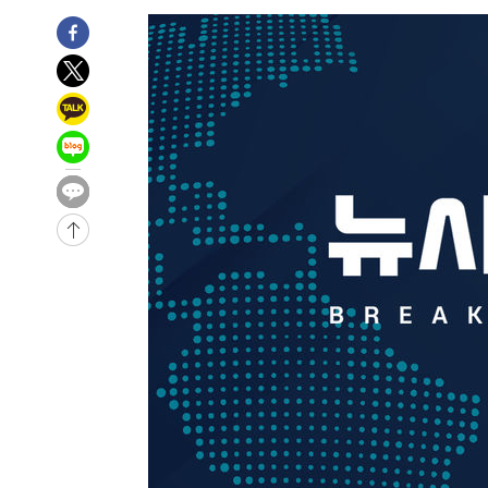
1시간 전 >
[속보]코스피, 6200선 약보합…0.60% 내린 6258.77에 마
1시간 전 >
[속보]원·달러 환율, 7.7원 내린 1416.1원 마감
1시간 전 >
[속보] 노원서 40.1도 관측…서울, 2018년 이후 첫 40도
2시간 전 >
[속보]종합특검, '계엄 수용공간 확보' 신용해 前교정본부장 
2시간 전 >
외신들도 주목한 韓축구 파문…"국민적 공분에 수사 재개"
2시간 전 >
11시간 압수수색에 성접대 파문까지…'쑥대밭' 된 축구협회
2시간 전 >
[속보]규제합리화위원회 부위원장에 김태유 서울대 공대 교
후임
-19838초 전 >
이강인, 폭염 속 AT마드리드 첫 훈련…80명 식사 대접까
-16977초 전 >
미 사업체 일자리, 7월에 2.3만개 순감하고 그 전 2개월 1
하향수정 (2보)
-16425초 전 >
[속보] 미 사업체, 일자리 7월에 2.3만 개 줄어…실업률은
↓
-12288초 전 >
[속보]이 대통령 "부동산 공급 기존 사고방식 매달리지 
실천"
-11373초 전 >
이란, "오만과 '중앙 단일 루트' 합의…북쪽 인바운드·남
운드는 임시"
-2941초 전 >
"낮 기온 소폭 하락"…수도권 폭염중대경보, 폭염경보로 
-2905초 전 >
[속보]이 대통령, '호우피해' 안동·의성 관할 4개 면 특별
포
-2868초 전 >
[단독]중수청 지원 검사들, 정원 초과 시 낮은 계급 임용…
갈 수도
-839초 전 >
낮 최고 37도 찜통더위…곳곳 소나기·강원 많은 비[내일날씨