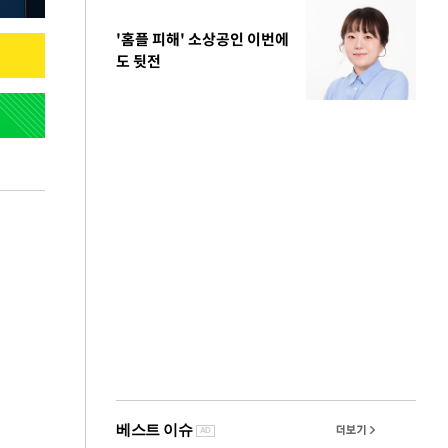
'홈플 피해' 소상공인 이번에
도 뒷전