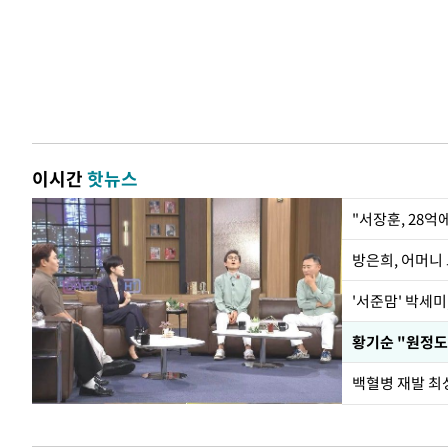
이시간
핫뉴스
"서장훈, 28억
방은희, 어머니 
'서준맘' 박세미
황기순 "원정도
백혈병 재발 최성