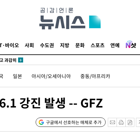
수…이병태
지(종합)
0.3만개
IT·바이오
사회
수도권
지방
문화
스포츠
연예
 4.1%로
말고 과감히
쪽 아웃바
국
일본
아시아/오세아니아
중동/아프리카
하향
재난지역 선
희망지 못
.1 강진 발생 -- GFZ
]
제 대응"
구글에서 선호하는 매체로 추가