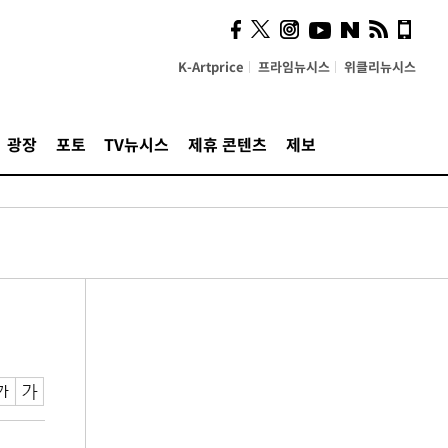
K-Artprice
프라임뉴시스
위클리뉴시스
광장
포토
TV뉴시스
제휴 콘텐츠
제보