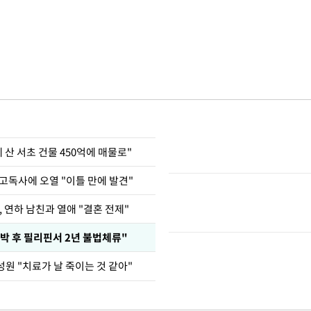
에 산 서초 건물 450억에 매물로"
고독사에 오열 "이틀 만에 발견"
, 연하 남친과 열애 "결혼 전제"
박 후 필리핀서 2년 불법체류"
원 "치료가 날 죽이는 것 같아"