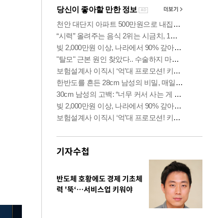
기자수첩
반도체 호황에도 경제 기초체
력 '뚝‘…서비스업 키워야