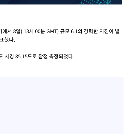
홍서범♥조갑경, 아들 불륜
1
과 후 근황…밝은 미소
제 대응"
외국인 심판 성 접대 7
2
국 축구 '5승 2무'
서 8일( 18시 00분 GMT) 규모 6.1의 강력한 지진이 발
SK하이닉스, 주당 375원
3
발표했다.
쳐
분기 중 추가 주주환원 발
도 서경 85.15도로 잠정 측정되었다.
[속보]SK하이닉스, 주당 3
4
당…"3분기 중 주주환원 
기소
與 황희 "버스 하우스 제
5
점도 있을 것"
수…이병태
최성원, 백혈병 두 번 투병
6
닌가 싶었다"
황정민 20년 팬 "내게도
7
틀리다 확신"