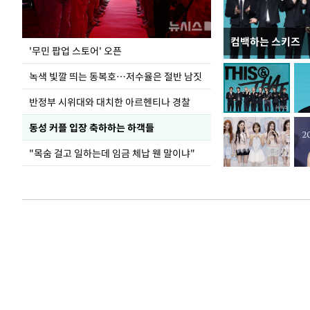
컴백하는 스키즈
지석천 뒤덮은 
'무민 팝업 스토어' 오픈
녹색 빛깔 띄는 동복호…저수율은 절반 남짓
반정부 시위대와 대치한 아르헨티나 경찰
동성 커플 입장 축하하는 하객들
"목숨 걸고 일하는데 임금 체납 웬 말이냐"