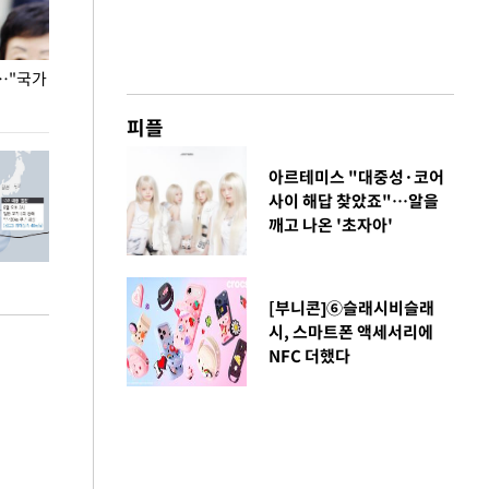
…"국가
홈플러스, 67개 점포 가오픈… 13일 정식 개장
오세훈 서울시장,
환경 점검
피플
아르테미스 "대중성·코어
사이 해답 찾았죠"…알을
깨고 나온 '초자아'
[부니콘]⑥슬래시비슬래
시, 스마트폰 액세서리에
NFC 더했다