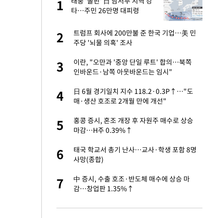
 사
태풍 '돌핀' 日 남서부 지역 강
1
1
타…주민 26만명 대피령
경기 들여다보니…한
트럼프 회사에 200만불 준 한국 기업…美 민
2
2
주당 '뇌물 의혹' 조사
 분기배당 결정…3
이란, "오만과 '중앙 단일 루트' 합의…북쪽
3
3
표
인바운드·남쪽 아웃바운드는 임시"
75원 분기 배
日 6월 경기일치 지수 118.2·0.3P↑…"도
4
4
방안 확정"
매·생산 호조로 2개월 만에 개선"
안…이동 용이한 장
홍콩 증시, 혼조 개장 후 자원주 매수로 상승
5
5
마감…H주 0.39%↑
…"배우가 내 길 아
태국 학교서 총기 난사…교사·학생 포함 8명
6
6
사망(종합)
 밥 사줘…상대 주장
中 증시, 수출 호조·반도체 매수에 상승 마
7
7
감…창업판 1.35%↑